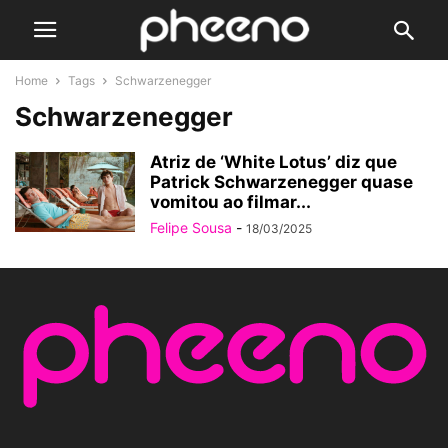
Home
Tags
Schwarzenegger
Schwarzenegger
Atriz de ‘White Lotus’ diz que
Patrick Schwarzenegger quase
vomitou ao filmar...
Felipe Sousa
-
18/03/2025