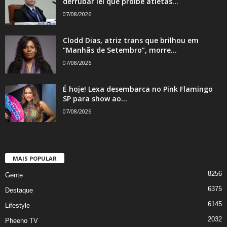
derrubar lei que proíbe atletas...
07/08/2026
Clodd Dias, atriz trans que brilhou em
“Manhãs de Setembro”, morre...
07/08/2026
É hoje! Lexa desembarca no Pink Flamingo
SP para show ao...
07/08/2026
MAIS POPULAR
8256
Gente
6375
Destaque
6145
Lifestyle
2032
Pheeno TV