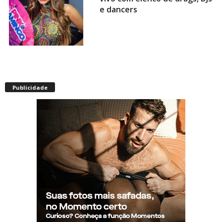
e dancers
Envelhecimento acelerado:
pessoas vivendo com HIV
Publicidade
podem ter idade fisiológica
superior à real, aponta
relatório internacional
Gay de 62 anos relembra
quando, aos 15, foi garoto de
programa por quatro meses
sem saber: “Idiotice da minha
parte”