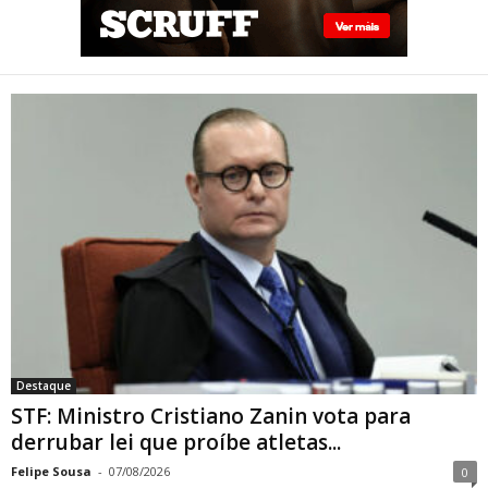
STF: Ministro Cristiano Zanin
vota para derrubar lei que
proíbe atletas transgênero
em competições de Londrina
Destaque
STF: Ministro Cristiano Zanin vota para
derrubar lei que proíbe atletas...
Felipe Sousa
-
07/08/2026
0