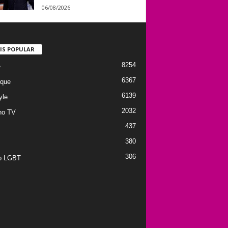
06/08/2026
IS POPULAR
8254
e
6367
que
6139
yle
2032
no TV
437
380
306
to LGBT