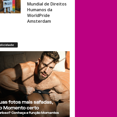
Humanos da
WorldPride
Amsterdam
Miss americana é
destronada após
organização
blicidade
condenar episódios
de racismo,
homofobia e
transfobia: “Não
toleramos”
Ratinho constrange
cantor sertanejo
com comentário
homofóbico ao vivo
no SBT: “Você está
com uma cara de