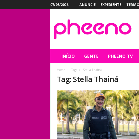
07/08/2026
ANUNCIE
EXPEDIENTE
TERMO
P
h
e
e
n
o
INÍCIO
GENTE
PHEENO TV
Home
Tags
Stella Thainá
Tag: Stella Thainá