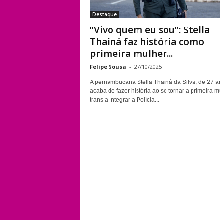
Destaque
“Vivo quem eu sou”: Stella
Thainá faz história como
primeira mulher...
Felipe Sousa
-
27/10/2025
A pernambucana Stella Thainá da Silva, de 27 a
acaba de fazer história ao se tornar a primeira m
trans a integrar a Polícia...