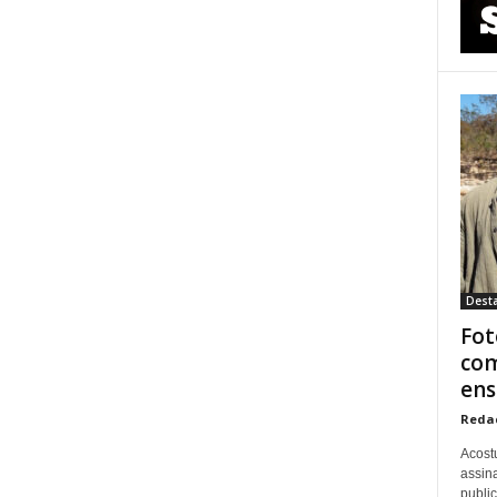
Dest
Fot
com
ens
Reda
Acost
assina
publi