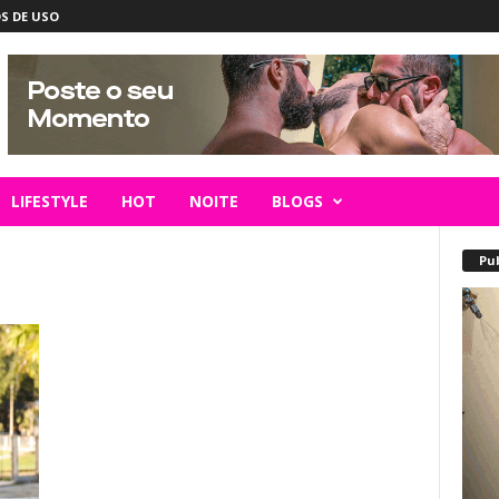
S DE USO
LIFESTYLE
HOT
NOITE
BLOGS
Pu