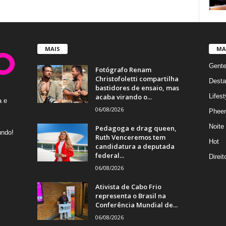
MAIS
MA
Gent
Fotógrafo Renam
Christofoletti compartilha
Desta
bastidores de ensaio, mas
acaba virando o...
Lifest
a e
06/08/2026
Phee
Noite
Pedagoga e drag queen,
undo!
Ruth Venceremos tem
Hot
candidatura a deputada
federal...
Direi
06/08/2026
Ativista de Cabo Frio
representa o Brasil na
Conferência Mundial de...
06/08/2026