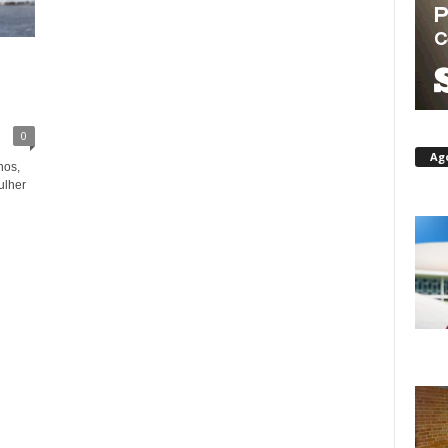
0
Ag
nos,
ulher