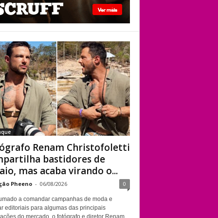
viado”
Fotógrafo Renam
Christofoletti
compartilha
bastidores de
ensaio, mas acaba
virando o centro das
atenções
aque
ógrafo Renam Christofoletti
partilha bastidores de
aio, mas acaba virando o...
ção Pheeno
-
06/08/2026
0
umado a comandar campanhas de moda e
r editoriais para algumas das principais
cações do mercado, o fotógrafo e diretor Renam