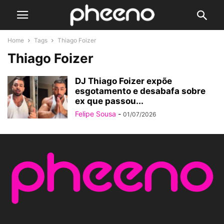
Home
Tags
Thiago Foizer
Thiago Foizer
DJ Thiago Foizer expõe
esgotamento e desabafa sobre
ex que passou...
Felipe Sousa
-
01/07/2026