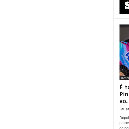
Dest
É h
Pin
ao..
Felip
Depoi
palco
do pop