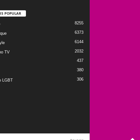
IS POPULAR
8255
e
6373
que
6144
yle
2032
no TV
437
380
306
to LGBT