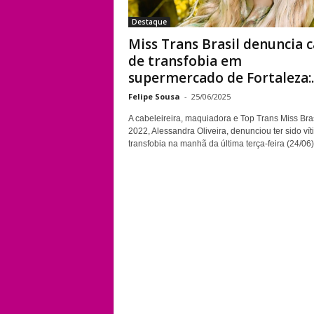
Destaque
Miss Trans Brasil denuncia 
de transfobia em
supermercado de Fortaleza:..
Felipe Sousa
-
25/06/2025
A cabeleireira, maquiadora e Top Trans Miss Bras
2022, Alessandra Oliveira, denunciou ter sido ví
transfobia na manhã da última terça-feira (24/06),