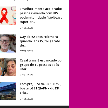
Envelhecimento acelerado:
pessoas vivendo com HIV
podem ter idade fisiológica
superior...
07/08/2026
Gay de 62 anos relembra
quando, aos 15, foi garoto
de...
07/08/2026
Casal trans é espancado por
grupo de 10 pessoas após
usar...
07/08/2026
Com prejuízo de R$ 100 mil,
boate LGBTQIAPN+ do DF
cria...
07/08/2026