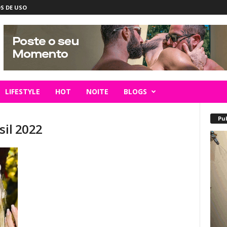
S DE USO
LIFESTYLE
HOT
NOITE
BLOGS
Pu
sil 2022