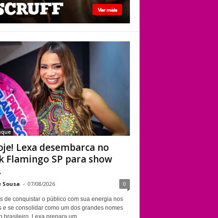
pouco mais de um
ano
É hoje! Lexa
desembarca no Pink
Flamingo SP para
show ao vivo com
elenco de drags, DJs
e dancers
aque
oje! Lexa desembarca no
k Flamingo SP para show
.
e Sousa
-
07/08/2026
0
s de conquistar o público com sua energia nos
s e se consolidar como um dos grandes nomes
 brasileiro, Lexa prepara um...