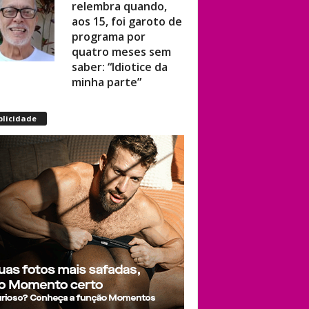
aos 15, foi garoto de
programa por
quatro meses sem
saber: “Idiotice da
minha parte”
Casal trans é
blicidade
espancado por
grupo de 10 pessoas
após usar banheiro
e acaba preso no
lugar dos
agressores
Com prejuízo de R$
100 mil, boate
LGBTQIAPN+ do DF
cria vaquinha após
quarto roubo em