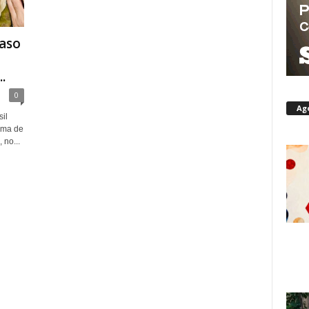
caso
.
0
Ag
il
tima de
 no...