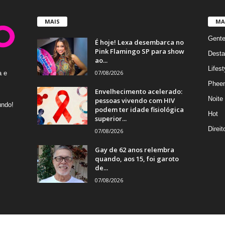
MAIS
MA
Gent
É hoje! Lexa desembarca no
Pink Flamingo SP para show
Desta
ao...
Lifest
07/08/2026
a e
Phee
Envelhecimento acelerado:
Noite
pessoas vivendo com HIV
undo!
podem ter idade fisiológica
Hot
superior...
Direi
07/08/2026
Gay de 62 anos relembra
quando, aos 15, foi garoto
de...
07/08/2026