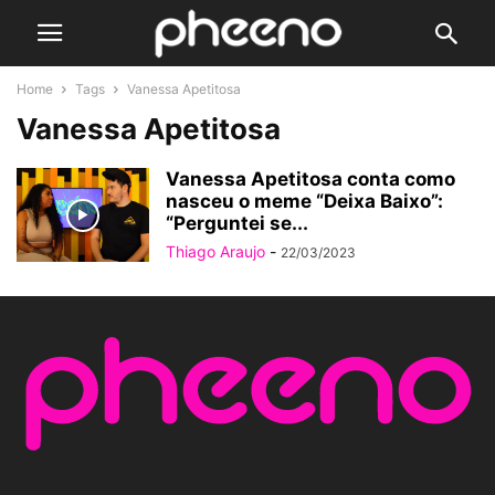
Home
Tags
Vanessa Apetitosa
Vanessa Apetitosa
Vanessa Apetitosa conta como
nasceu o meme “Deixa Baixo”:
“Perguntei se...
Thiago Araujo
-
22/03/2023