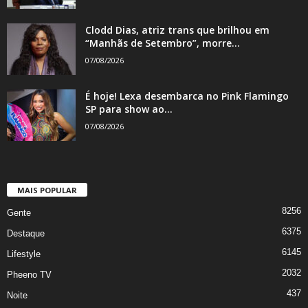
Clodd Dias, atriz trans que brilhou em
“Manhãs de Setembro”, morre...
07/08/2026
É hoje! Lexa desembarca no Pink Flamingo
SP para show ao...
07/08/2026
MAIS POPULAR
8256
Gente
6375
Destaque
6145
Lifestyle
2032
Pheeno TV
437
Noite