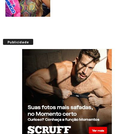
Envelhecimento acelerado:
pessoas vivendo com HIV
Publicidade
podem ter idade fisiológica
superior à real, aponta
relatório internacional
Gay de 62 anos relembra
quando, aos 15, foi garoto de
programa por quatro meses
sem saber: “Idiotice da minha
parte”