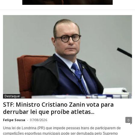
STF: Ministro Cristiano Zanin
vota para derrubar lei que
proíbe atletas transgênero
em competições de Londrina
Destaque
STF: Ministro Cristiano Zanin vota para
derrubar lei que proíbe atletas...
Felipe Sousa
-
07/08/2026
0
Uma lei de Londrina (PR) que impede pessoas trans de participarem de
competições esportivas municipais pode ser derrubada pelo Supremo