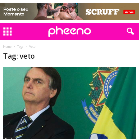
Home
Tags
Veto
Tag: veto