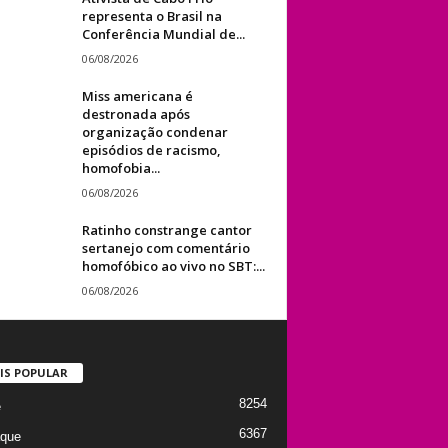
representa o Brasil na
Conferência Mundial de...
06/08/2026
Miss americana é
destronada após
organização condenar
episódios de racismo,
homofobia...
06/08/2026
Ratinho constrange cantor
sertanejo com comentário
homofóbico ao vivo no SBT:...
06/08/2026
IS POPULAR
8254
e
6367
que