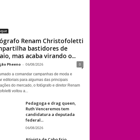
aque
ógrafo Renam Christofoletti
partilha bastidores de
aio, mas acaba virando o...
ção Pheeno
-
06/08/2026
0
umado a comandar campanhas de moda e
r editoriais para algumas das principais
cações do mercado, o fotógrafo e diretor Renam
foletti voltou a...
Pedagoga e drag queen,
Ruth Venceremos tem
candidatura a deputada
federal...
06/08/2026
Ativista de Cabo Frio