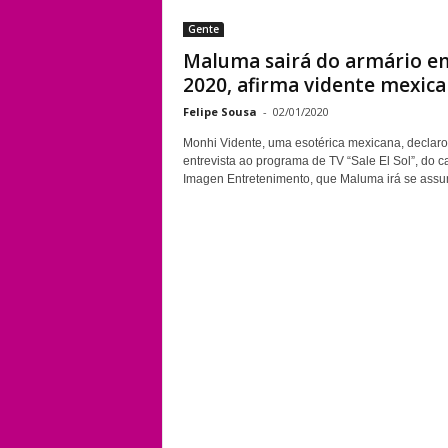
Gente
Maluma sairá do armário e
2020, afirma vidente mexic
Felipe Sousa
-
02/01/2020
Monhi Vidente, uma esotérica mexicana, declar
entrevista ao programa de TV “Sale El Sol”, do c
Imagen Entretenimento, que Maluma irá se assumi