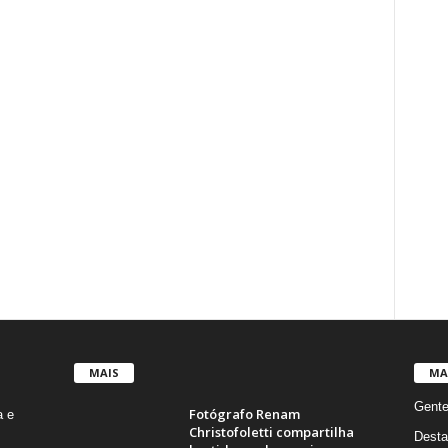
MAIS
MA
Gent
Fotógrafo Renam
a e
Christofoletti compartilha
Desta