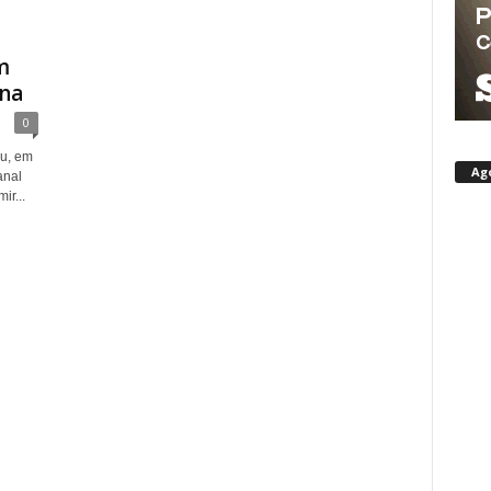
m
ana
0
ou, em
Ag
anal
r...