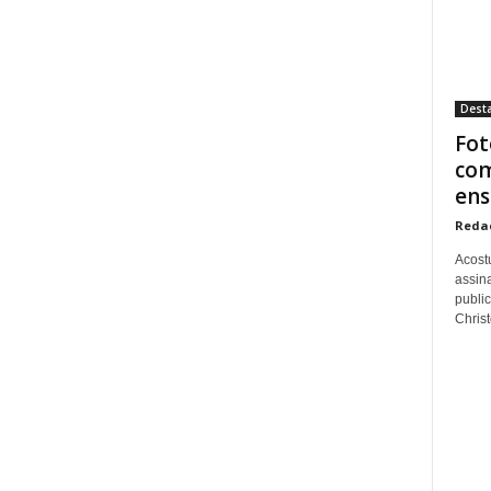
Dest
Fot
com
ens
Reda
Acost
assina
publi
Christo