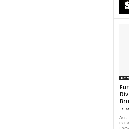
Dest
Eur
Div
Bro
Felip
A dra
marca
Emmy p