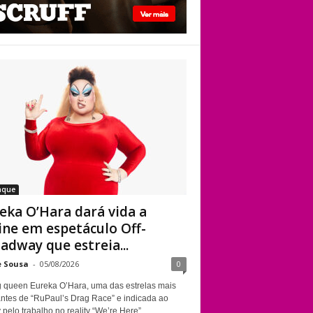
Kennedy Davenport
Eureka O’Hara dará
vida a Divine em
espetáculo Off-
Broadway que
estreia em Nova
York sobre a
trajetória da
lendária drag queen
aque
eka O’Hara dará vida a
ine em espetáculo Off-
adway que estreia...
e Sousa
-
05/08/2026
0
g queen Eureka O’Hara, uma das estrelas mais
ntes de “RuPaul’s Drag Race” e indicada ao
elo trabalho no reality “We’re Here”,...