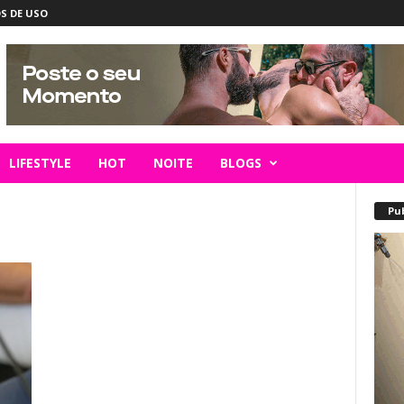
S DE USO
LIFESTYLE
HOT
NOITE
BLOGS
Pu