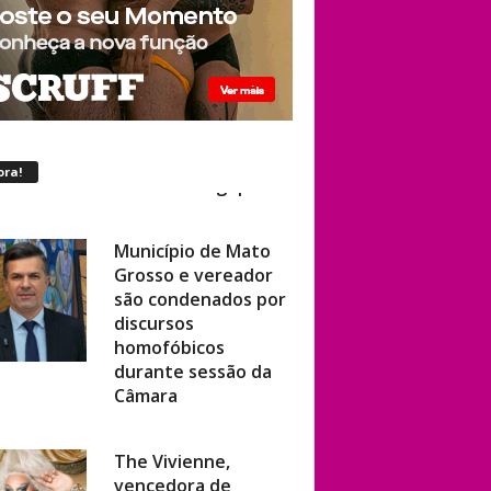
ora!
Município de Mato
Grosso e vereador
são condenados por
discursos
homofóbicos
durante sessão da
Câmara
The Vivienne,
vencedora de
‘RuPaul’s Drag Race