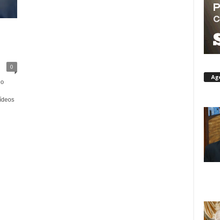
0
Ag
do
ídeos