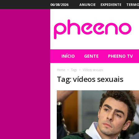
06/08/2026
ANUNCIE
EXPEDIENTE
TERMO
P
h
e
e
n
o
INÍCIO
GENTE
PHEENO TV
Home
Tags
Vídeos sexuais
Tag: vídeos sexuais