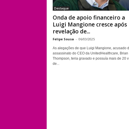
Destaque
Onda de apoio financeiro a
Luigi Mangione cresce após
revelação de...
Felipe Sousa
-
06/03/2025
As alegações de que Luigi Mangione, acusado 
assassinato do CEO da UnitedHealthcare, Brian
Thompson, teria gravado e possuía mais de 20 v
de...