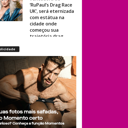
UK’, será eternizada
com estátua na
cidade onde
começou sua
trajetória drag
Após título da Copa,
blicidade
estrelas do futebol
espanhol viram
assunto na web por
fotos “românticas”
em iate
Presença de
Shangela faz
estrelas de RuPaul’s
Drag Race
abandonarem festa
de aniversário de