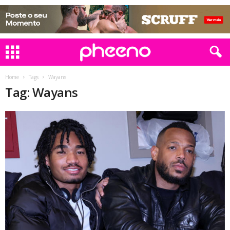
Home
Tags
Wayans
Tag: Wayans