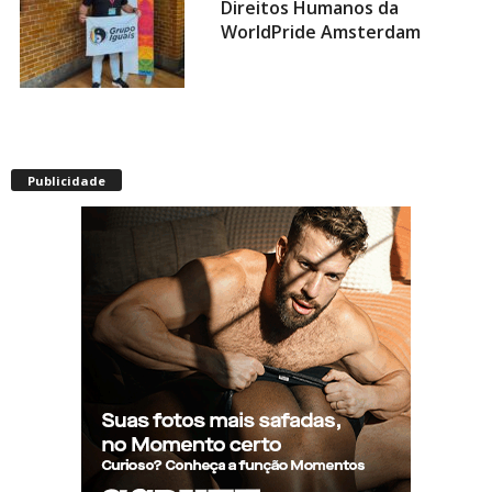
Direitos Humanos da
WorldPride Amsterdam
Miss americana é destronada
após organização condenar
Publicidade
episódios de racismo,
homofobia e transfobia: “Não
toleramos”
Ratinho constrange cantor
sertanejo com comentário
homofóbico ao vivo no SBT:
“Você está com uma cara de
viado”