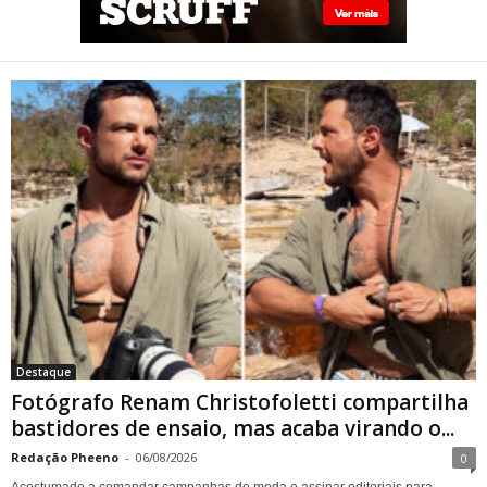
Fotógrafo Renam
Christofoletti compartilha
bastidores de ensaio, mas
acaba virando o centro das
atenções
Destaque
Fotógrafo Renam Christofoletti compartilha
bastidores de ensaio, mas acaba virando o...
Redação Pheeno
-
06/08/2026
0