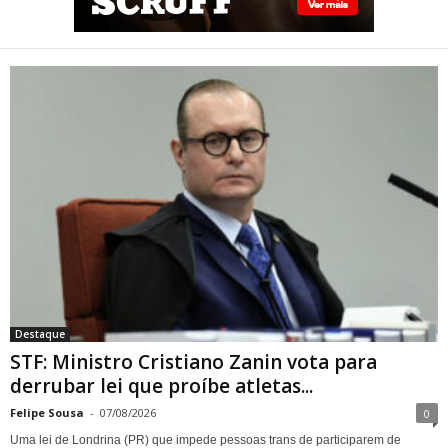
STF: Ministro Cristiano Zanin
vota para derrubar lei que
proíbe atletas transgênero
em competições de Londrina
Destaque
STF: Ministro Cristiano Zanin vota para
derrubar lei que proíbe atletas...
Felipe Sousa
-
07/08/2026
0
Uma lei de Londrina (PR) que impede pessoas trans de participarem de