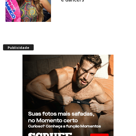
Envelhecimento acelerado:
pessoas vivendo com HIV
Publicidade
podem ter idade fisiológica
superior à real, aponta
relatório internacional
Gay de 62 anos relembra
quando, aos 15, foi garoto de
programa por quatro meses
sem saber: “Idiotice da minha
parte”