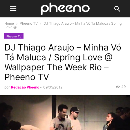
Home
Pheeno TV
DJ Thiago Araujo – Minha Vó Tá Maluca / Spring
Love @...
Pheeno TV
DJ Thiago Araujo – Minha Vó
Tá Maluca / Spring Love @
Wallpaper The Week Rio –
Pheeno TV
49
por
Redação Pheeno
-
09/05/2012