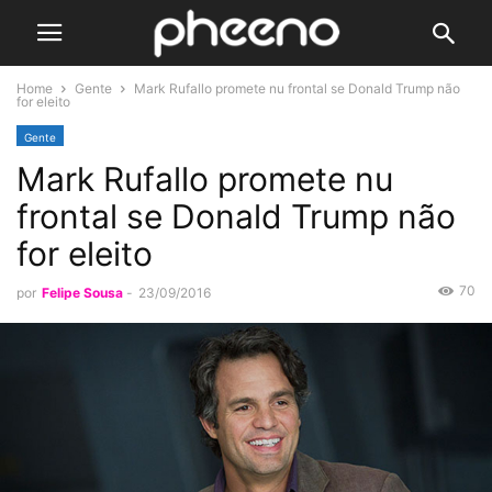
Home
Gente
Mark Rufallo promete nu frontal se Donald Trump não
for eleito
Gente
Mark Rufallo promete nu
frontal se Donald Trump não
for eleito
70
por
Felipe Sousa
-
23/09/2016