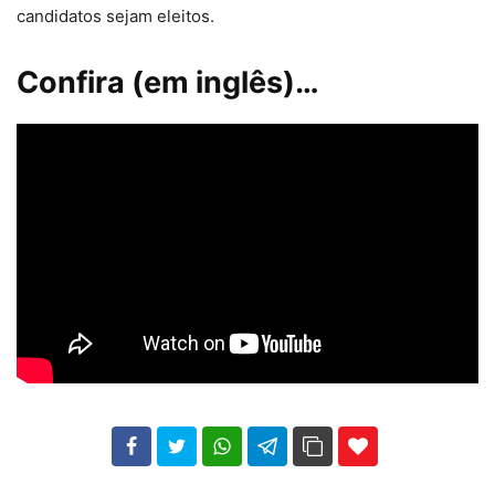
candidatos sejam eleitos.
Confira (em inglês)…
102
35
69