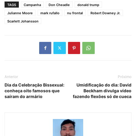
TAGS
Campanha
Don Cheadle
donald trump
Julianne Moore
mark rufallo
nu frontal
Robert Downey Jr.
Scarlett Johansson
Anterior
Próximo
Dia da Celebração Bissexual:
Umidificação do dia: David
conheça oito famosos que
Beckham divulga vídeo
saíram do armário
fazendo flexões só de cueca