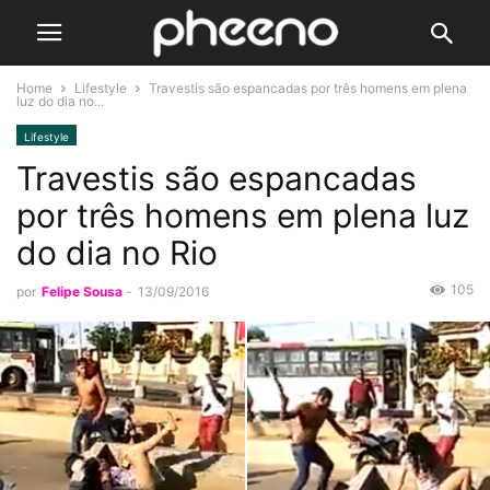
Home
Lifestyle
Travestis são espancadas por três homens em plena
luz do dia no...
Lifestyle
Travestis são espancadas
por três homens em plena luz
do dia no Rio
105
por
Felipe Sousa
-
13/09/2016