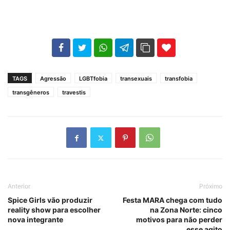
102
35
69
TAGS
Agressão
LGBTfobia
transexuais
transfobia
transgêneros
travestis
Anterior
Próximo
Spice Girls vão produzir
Festa MARA chega com tudo
reality show para escolher
na Zona Norte: cinco
nova integrante
motivos para não perder
esse agito