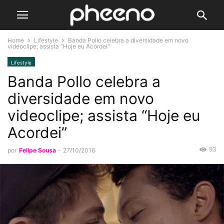
Home
Lifestyle
Banda Pollo celebra a diversidade em novo
videoclipe; assista “Hoje eu Acordei”
Lifestyle
Banda Pollo celebra a
diversidade em novo
videoclipe; assista “Hoje eu
Acordei”
93
por
Felipe Sousa
-
27/10/2016