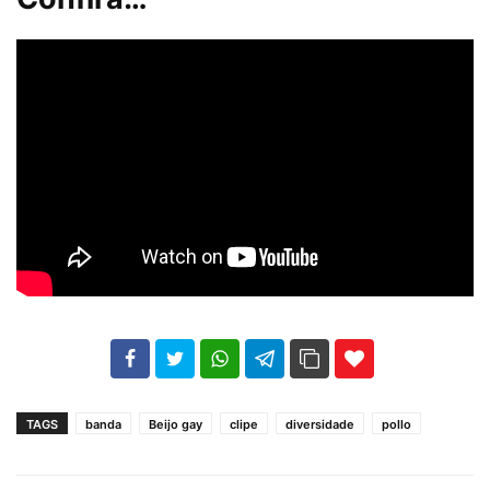
102
35
69
TAGS
banda
Beijo gay
clipe
diversidade
pollo