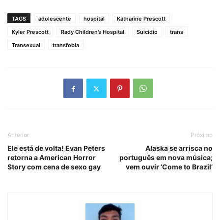
TAGS
adolescente
hospital
Katharine Prescott
Kyler Prescott
Rady Children’s Hospital
Suicídio
trans
Transexual
transfobia
Anterior
Próximo
Ele está de volta! Evan Peters
Alaska se arrisca no
retorna a American Horror
português em nova música;
Story com cena de sexo gay
vem ouvir ‘Come to Brazil’