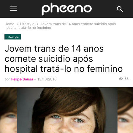
Home
Lifestyle
Jovem trans de 14 anos comete suicídio após
hospital tratá-lo no feminino
Lifestyle
Jovem trans de 14 anos
comete suicídio após
hospital tratá-lo no feminino
88
por
Felipe Sousa
-
13/10/2016