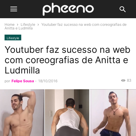
Home
Lifestyle
Youtuber faz sucesso na web com coreografias de
Anitta e Ludmilla
Lifestyle
Youtuber faz sucesso na web
com coreografias de Anitta e
Ludmilla
83
por
Felipe Sousa
-
18/10/2016