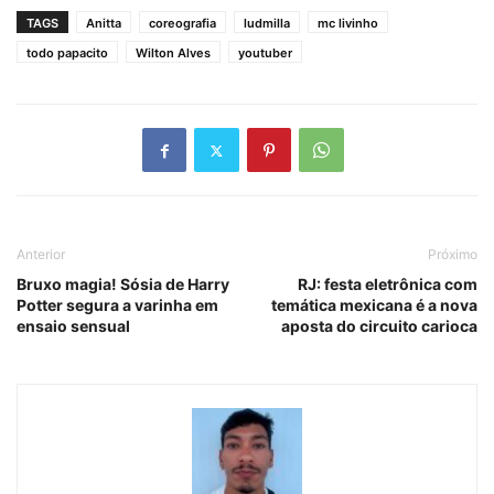
TAGS
Anitta
coreografia
ludmilla
mc livinho
todo papacito
Wilton Alves
youtuber
Anterior
Próximo
Bruxo magia! Sósia de Harry
RJ: festa eletrônica com
Potter segura a varinha em
temática mexicana é a nova
ensaio sensual
aposta do circuito carioca