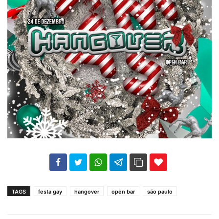
102
35
69
TAGS
festa gay
hangover
open bar
são paulo