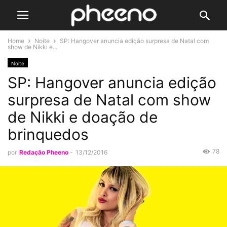
Home
Noite
SP: Hangover anuncia edição surpresa de Natal com
show de Nikki e...
Noite
SP: Hangover anuncia edição
surpresa de Natal com show
de Nikki e doação de
brinquedos
78
por
Redação Pheeno
-
13/12/2016