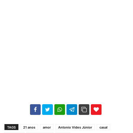
102
35
69
TAGS
21 anos
amor
Antonio Vides Júnior
casal