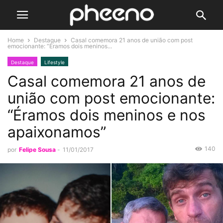
Home
Destaque
Casal comemora 21 anos de união com post
emocionante: “Éramos dois meninos...
Destaque
Lifestyle
Casal comemora 21 anos de
união com post emocionante:
“Éramos dois meninos e nos
apaixonamos”
140
por
Felipe Sousa
-
11/01/2017