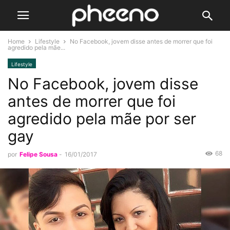
Home
Lifestyle
No Facebook, jovem disse antes de morrer que foi
agredido pela mãe...
Lifestyle
No Facebook, jovem disse
antes de morrer que foi
agredido pela mãe por ser
gay
68
por
Felipe Sousa
-
16/01/2017