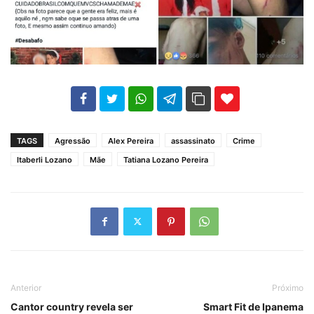
102
35
69
TAGS
Agressão
Alex Pereira
assassinato
Crime
Itaberli Lozano
Mãe
Tatiana Lozano Pereira
Anterior
Próximo
Cantor country revela ser
Smart Fit de Ipanema