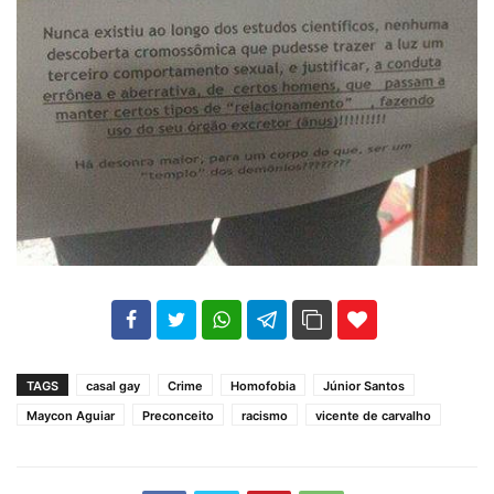
102
35
69
TAGS
casal gay
Crime
Homofobia
Júnior Santos
Maycon Aguiar
Preconceito
racismo
vicente de carvalho