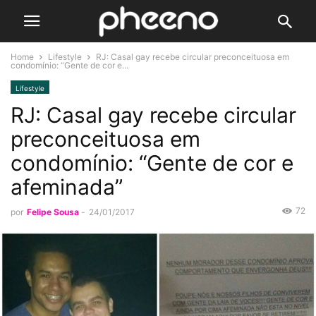
Home
Lifestyle
RJ: Casal gay recebe circular preconceituosa em
condomínio: “Gente de cor e...
Lifestyle
RJ: Casal gay recebe circular
preconceituosa em
condomínio: “Gente de cor e
afeminada”
72
por
Felipe Sousa
-
24/01/2017