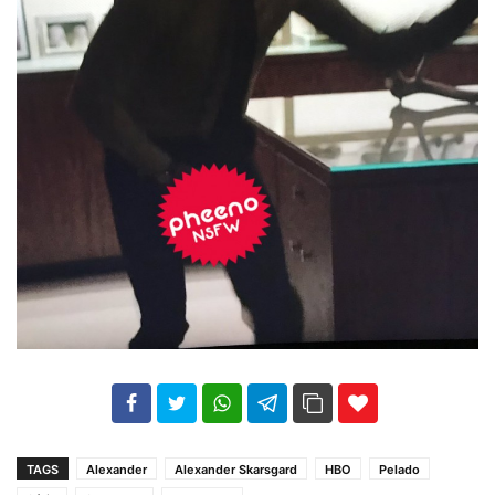
102
35
69
TAGS
Alexander
Alexander Skarsgard
HBO
Pelado