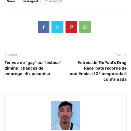
Série
Skarsgard
true blood
Anterior
Próximo
Ter voz de “gay” ou “lésbica”
Estreia de ‘RuPaul’s Drag
diminui chances de
Race’ bate recorde de
emprego, diz pesquisa
audiência e 10ª temporada é
confirmada