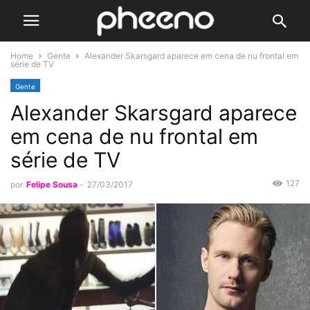
Home
Gente
Alexander Skarsgard aparece em cena de nu frontal em
série de TV
Gente
Alexander Skarsgard aparece
em cena de nu frontal em
série de TV
127
por
Felipe Sousa
-
27/03/2017