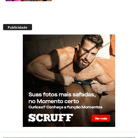
Envelhecimento acelerado:
pessoas vivendo com HIV
Publicidade
podem ter idade fisiológica
superior à real, aponta
relatório internacional
Gay de 62 anos relembra
quando, aos 15, foi garoto de
programa por quatro meses
sem saber: “Idiotice da minha
parte”