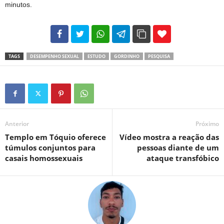
minutos.
102
35
69
TAGS
DESEMPENHO SEXUAL
ESTUDO
GORDINHO
PESQUISA
Anterior
Próximo
Templo em Tóquio oferece
Vídeo mostra a reação das
túmulos conjuntos para
pessoas diante de um
casais homossexuais
ataque transfóbico