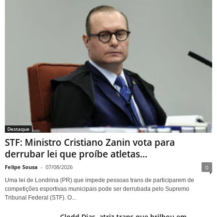
STF: Ministro Cristiano Zanin
vota para derrubar lei que
proíbe atletas transgênero em
competições de Londrina
Destaque
STF: Ministro Cristiano Zanin vota para
derrubar lei que proíbe atletas...
Felipe Sousa
-
07/08/2026
0
Uma lei de Londrina (PR) que impede pessoas trans de participarem de
competições esportivas municipais pode ser derrubada pelo Supremo
Tribunal Federal (STF). O...
Clodd Dias, atriz trans que brilhou em