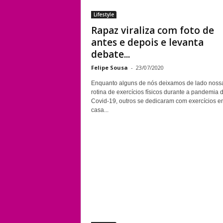
Lifestyle
Rapaz viraliza com foto de
antes e depois e levanta
debate...
Felipe Sousa
-
23/07/2020
Enquanto alguns de nós deixamos de lado noss
rotina de exercícios físicos durante a pandemia 
Covid-19, outros se dedicaram com exercícios e
casa...