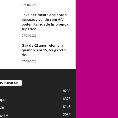
07/08/2026
Envelhecimento acelerado:
pessoas vivendo com HIV
podem ter idade fisiológica
superior...
07/08/2026
Gay de 62 anos relembra
quando, aos 15, foi garoto
de...
07/08/2026
IS POPULAR
8256
e
6375
que
6145
yle
2032
no TV