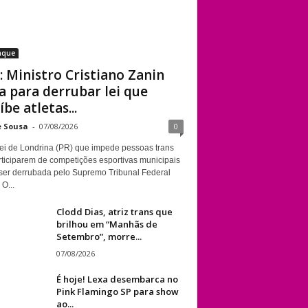
aque
: Ministro Cristiano Zanin
a para derrubar lei que
íbe atletas...
e Sousa
-
07/08/2026
0
ei de Londrina (PR) que impede pessoas trans
rticiparem de competições esportivas municipais
ser derrubada pelo Supremo Tribunal Federal
 O...
Clodd Dias, atriz trans que
brilhou em “Manhãs de
Setembro”, morre...
07/08/2026
É hoje! Lexa desembarca no
Pink Flamingo SP para show
ao...