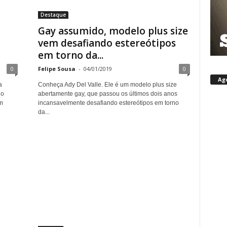
Destaque
Gay assumido, modelo plus size
vem desafiando estereótipos
em torno da...
0
Felipe Sousa
-
04/01/2019
0
Ag
a
Conheça Ady Del Valle. Ele é um modelo plus size
do
abertamente gay, que passou os últimos dois anos
m
incansavelmente desafiando estereótipos em torno
da...