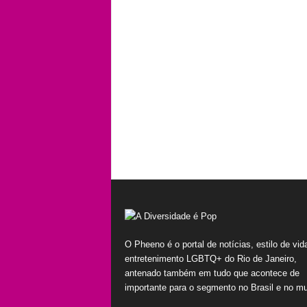
O Pheeno é o portal de notícias, estilo de vid
entretenimento LGBTQ+ do Rio de Janeiro,
antenado também em tudo que acontece de
importante para o segmento no Brasil e no m