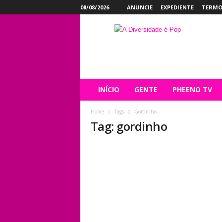
08/08/2026
ANUNCIE
EXPEDIENTE
TERMO
P
h
e
e
n
o
INÍCIO
GENTE
PHEENO TV
Home
Tags
Gordinho
Tag: gordinho