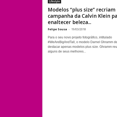
Lifestyle
Modelos “plus size” recriam
campanha da Calvin Klein p
enaltecer beleza...
Felipe Sousa
-
19/03/2018
Para o seu novo projeto fotográfico, intitulado
#WeAreBigAndTall, o modelo Darnel Ghramm de
destacar apenas modelos plus size. Ghramm reu
alguns de seus melhores...