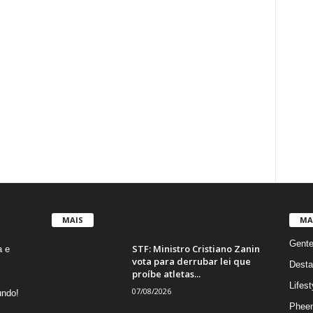
MAIS
MA
Gent
STF: Ministro Cristiano Zanin
a e
vota para derrubar lei que
Desta
proíbe atletas...
Lifest
07/08/2026
undo!
Phee