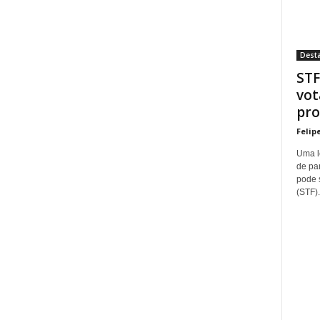
Dest
STF
vot
pro
Felip
Uma l
de pa
pode 
(STF).