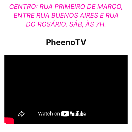
CENTRO: RUA PRIMEIRO DE MARÇO,
ENTRE RUA BUENOS AIRES E RUA
DO ROSÁRIO. SÁB, ÀS 7H.
PheenoTV