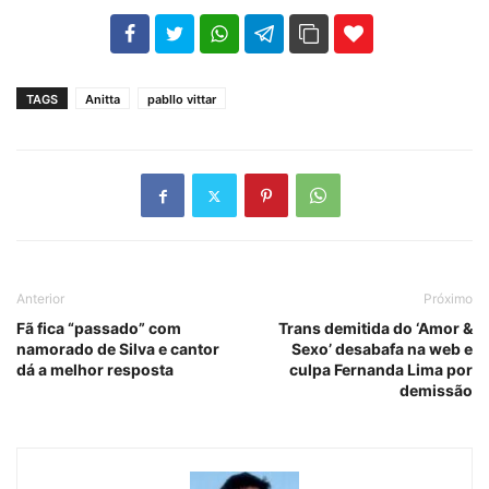
102
35
69
TAGS
Anitta
pabllo vittar
Anterior
Próximo
Fã fica “passado” com
Trans demitida do ‘Amor &
namorado de Silva e cantor
Sexo’ desabafa na web e
dá a melhor resposta
culpa Fernanda Lima por
demissão