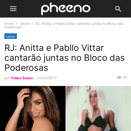
Home
Gente
RJ: Anitta e Pabllo Vittar cantarão juntas no Bloco das
Poderosas
Gente
RJ: Anitta e Pabllo Vittar
cantarão juntas no Bloco das
Poderosas
78
por
Felipe Sousa
-
03/03/2017