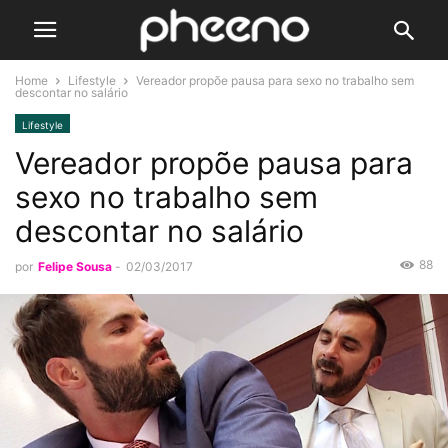
Home
Lifestyle
Vereador propõe pausa para sexo no trabalho sem
descontar no salário
Lifestyle
Vereador propõe pausa para
sexo no trabalho sem
descontar no salário
88
por
Felipe Sousa
-
02/03/2017