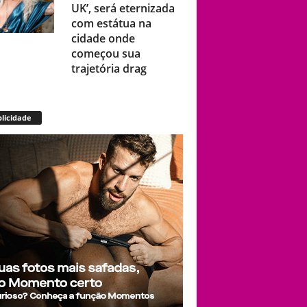
UK’, será eternizada
com estátua na
cidade onde
começou sua
trajetória drag
Após título da Copa,
licidade
estrelas do futebol
espanhol viram
assunto na web por
fotos “românticas”
em iate
Presença de
Shangela faz estrelas
de RuPaul’s Drag
Race abandonarem
festa de aniversário
de Kennedy