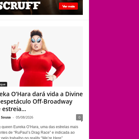
Davenport
Eureka O’Hara dará
vida a Divine em
espetáculo Off-
Broadway que
estreia em Nova
York sobre a
trajetória da lendária
drag queen
aque
eka O’Hara dará vida a Divine
espetáculo Off-Broadway
estreia...
e Sousa
-
05/08/2026
0
g queen Eureka O’Hara, uma das estrelas mais
ntes de “RuPaul’s Drag Race” e indicada ao
elo trabalho no reality “We’re Here”,...