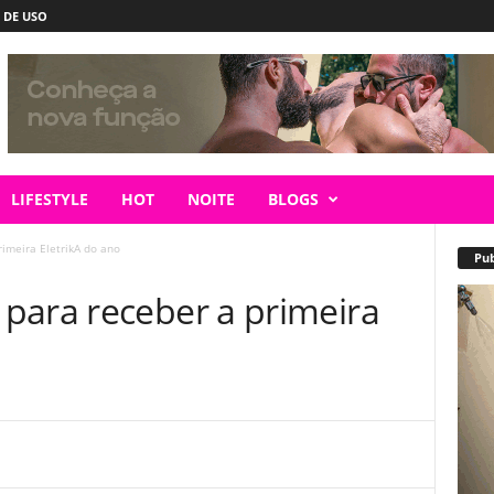
 DE USO
LIFESTYLE
HOT
NOITE
BLOGS
imeira EletrikA do ano
Pub
para receber a primeira