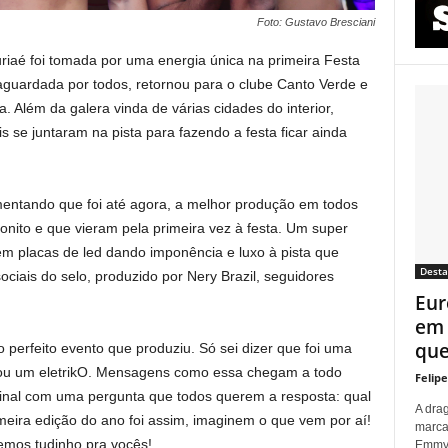
Foto: Gustavo Bresciani
riaé foi tomada por uma energia única na primeira Festa
 aguardada por todos, retornou para o clube Canto Verde e
. Além da galera vinda de várias cidades do interior,
s se juntaram na pista para fazendo a festa ficar ainda
mentando que foi até agora, a melhor produção em todos
bonito e que vieram pela primeira vez à festa. Um super
m placas de led dando imponência e luxo à pista que
Dest
ciais do selo, produzido por Nery Brazil, seguidores
Eur
em 
que 
 perfeito evento que produziu. Só sei dizer que foi uma
ntou um eletrikO. Mensagens como essa chegam a todo
Felip
inal com uma pergunta que todos querem a resposta: qual
A dra
meira edição do ano foi assim, imaginem o que vem por aí!
marca
emos tudinho pra vocês!
Emmy p