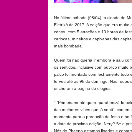
No último sábado (08/04), a cidade de Mu
EletrikA de 2017. A edição que era muito
contou com 5 atrações e 10 horas de festa
cariocas, mineiros e capixabas das capitai
mais bombada.
Quem foi não queria ir embora e saiu co
os sentidos, inclusive com público muito 
palco foi montado com fechamento todo e
ferveu até as 9h do domingo. Nas redes so
encheram a página de elogios.
“:”Primeiramente quero parabenizá-lo pelo
das melhores vibes que já senti”, come
momento para a produção da festa e no f
a data da próxima edição, Nery? Se a pri
Nós do Pheeno estamos ligados e contar