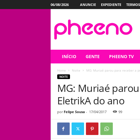
06/08/2026
ANUNCIE
EXPEDIENTE
TERMOS
P
h
e
e
n
o
INÍCIO
GENTE
PHEENO TV
Home
Noite
MG: Muriaé parou para receber a pr
NOITE
MG: Muriaé parou 
EletrikA do ano
por
Felipe Sousa
-
17/04/2017
99