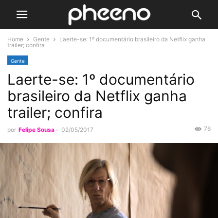
Home
Gente
Laerte-se: 1º documentário brasileiro da Netflix ganha
trailer; confira
Gente
Laerte-se: 1º documentário
brasileiro da Netflix ganha
trailer; confira
76
por
Felipe Sousa
-
02/05/2017