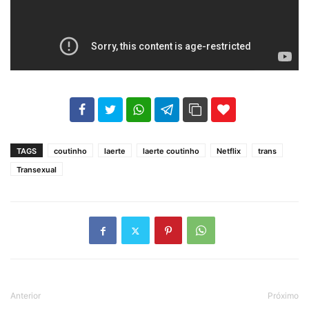
102
35
69
TAGS
coutinho
laerte
laerte coutinho
Netflix
trans
Transexual
Anterior
Próximo