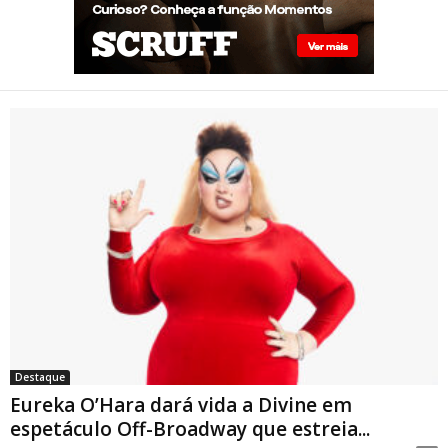
Davenport
Eureka O’Hara dará vida a
Divine em espetáculo Off-
Broadway que estreia em
Nova York sobre a trajetória
da lendária drag queen
Destaque
Eureka O’Hara dará vida a Divine em
espetáculo Off-Broadway que estreia...