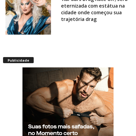
eternizada com estátua na
cidade onde começou sua
trajetória drag
Após título da Copa, estrelas
do futebol espanhol viram
Publicidade
assunto na web por fotos
“românticas” em iate
Presença de Shangela faz
estrelas de RuPaul’s Drag
Race abandonarem festa de
aniversário de Kennedy