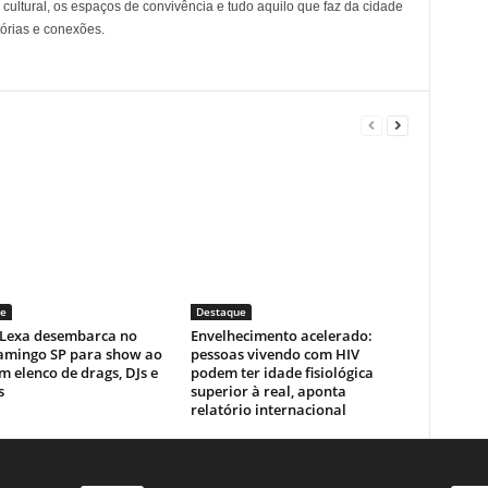
cultural, os espaços de convivência e tudo aquilo que faz da cidade
tórias e conexões.
e
Destaque
! Lexa desembarca no
Envelhecimento acelerado:
lamingo SP para show ao
pessoas vivendo com HIV
m elenco de drags, DJs e
podem ter idade fisiológica
s
superior à real, aponta
relatório internacional