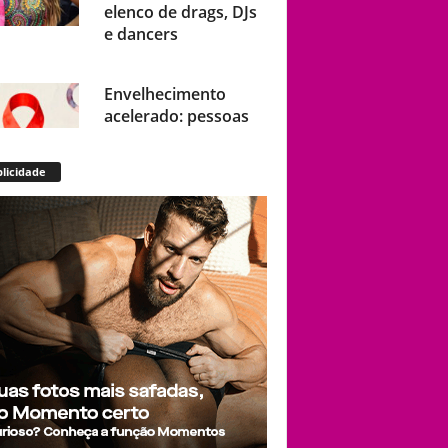
elenco de drags, DJs
e dancers
Envelhecimento
acelerado: pessoas
vivendo com HIV
podem ter idade
licidade
fisiológica superior à
real, aponta relatório
internacional
Gay de 62 anos
relembra quando,
aos 15, foi garoto de
programa por
quatro meses sem
saber: “Idiotice da
minha parte”