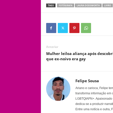
TAGS
FOTÓGRAFA
LAURA DODSWORTH
LIVRO
Anterior
Mulher leiloa aliança após descobr
que ex-noivo era gay
Felipe Sousa
Ariano e carioca, Felipe t
transforma informação em 
LGBTQIAPN+. Apaixonado por
dedica-se a produzir narra
Entre uma notícia e outra,