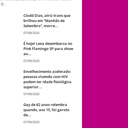
 O...
Clodd Dias, atriz trans que
brilhou em “Manhãs de
Setembro”, morre...
07/08/2026
É hoje! Lexa desembarca no
Pink Flamingo SP para show
ao...
07/08/2026
Envelhecimento acelerado:
pessoas vivendo com HIV
podem ter idade fisiológica
superior...
07/08/2026
Gay de 62 anos relembra
quando, aos 15, foi garoto
de...
07/08/2026