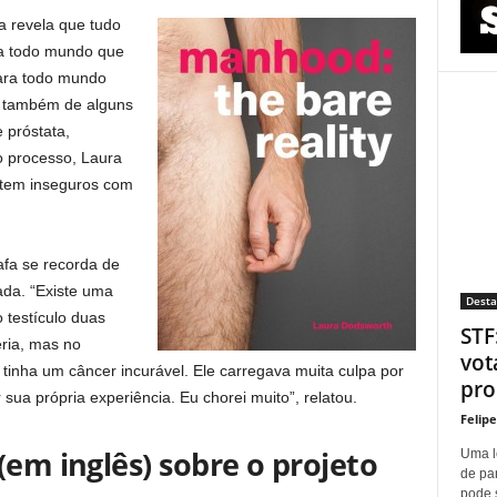
ra revela que tudo
ra todo mundo que
ara todo mundo
i também de alguns
 próstata,
o processo, Laura
tem inseguros com
rafa se recorda de
da. “Existe uma
Dest
 testículo duas
STF
eria, mas no
vot
nha um câncer incurável. Ele carregava muita culpa por
proí
sua própria experiência. Eu chorei muito”, relatou.
Felip
(em inglês) sobre o projeto
Uma l
de pa
pode 