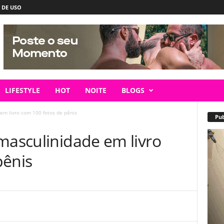
 DE USO
LIFESTYLE
HOT
NOITE
BLOGS
em livro com 100 fotos de pênis
Pub
masculinidade em livro
pênis