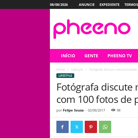
08/08/2026
ANUNCIE
EXPEDIENTE
TERMOS
P
h
e
e
n
o
INÍCIO
GENTE
PHEENO TV
Home
Lifestyle
Fotógrafa discute masculinidade 
LIFESTYLE
Fotógrafa discute 
com 100 fotos de 
por
Felipe Sousa
-
02/06/2017
98