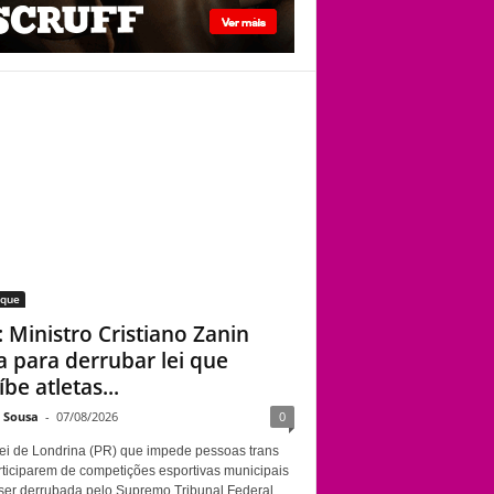
STF: Ministro
Cristiano Zanin vota
para derrubar lei que
proíbe atletas
transgênero em
competições de
Londrina
aque
: Ministro Cristiano Zanin
a para derrubar lei que
be atletas...
e Sousa
-
07/08/2026
0
ei de Londrina (PR) que impede pessoas trans
rticiparem de competições esportivas municipais
ser derrubada pelo Supremo Tribunal Federal