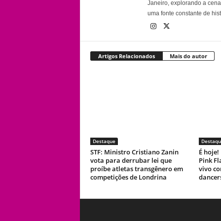
Janeiro, explorando a cena 
uma fonte constante de his
Artigos Relacionados
Mais do autor
Destaque
Destaqu
STF: Ministro Cristiano Zanin
É hoje
vota para derrubar lei que
Pink F
proíbe atletas transgênero em
vivo co
competições de Londrina
dancer