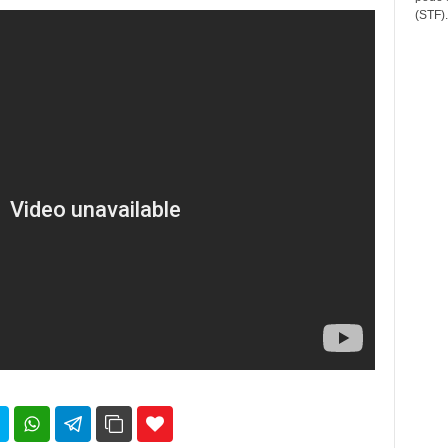
(STF).
35
69