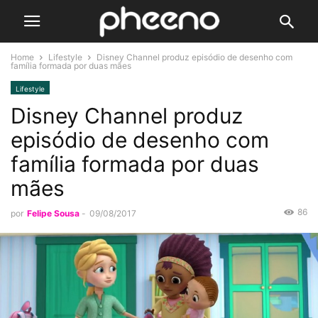
Home
Lifestyle
Disney Channel produz episódio de desenho com
família formada por duas mães
Lifestyle
Disney Channel produz
episódio de desenho com
família formada por duas
mães
86
por
Felipe Sousa
-
09/08/2017