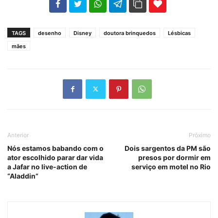
102
35
69
TAGS
desenho
Disney
doutora brinquedos
Lésbicas
mães
Anterior
Próximo
Nós estamos babando com o
Dois sargentos da PM são
ator escolhido parar dar vida
presos por dormir em
a Jafar no live-action de
serviço em motel no Rio
“Aladdin”