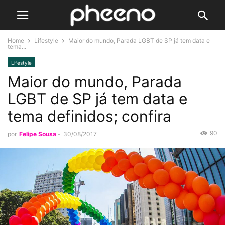
Home
Lifestyle
Maior do mundo, Parada LGBT de SP já tem data e
tema...
Lifestyle
Maior do mundo, Parada
LGBT de SP já tem data e
tema definidos; confira
90
por
Felipe Sousa
-
30/08/2017