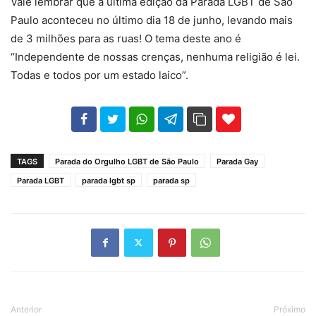
Vale lembrar que a última edição da Parada LGBT de São
Paulo aconteceu no último dia 18 de junho, levando mais
de 3 milhões para as ruas! O tema deste ano é
“Independente de nossas crenças, nenhuma religião é lei.
Todas e todos por um estado laico”.
102
35
69
TAGS
Parada do Orgulho LGBT de São Paulo
Parada Gay
Parada LGBT
parada lgbt sp
parada sp
Anterior
Próximo