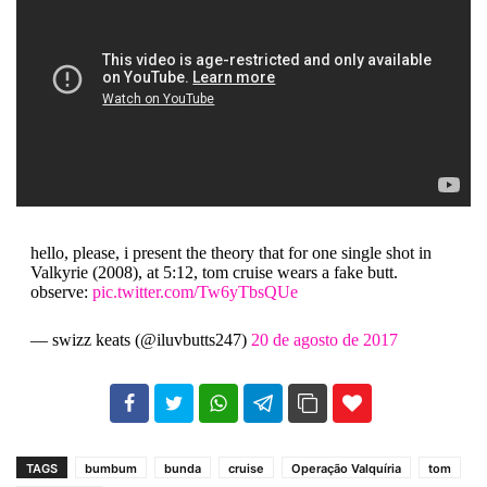
hello, please, i present the theory that for one single shot in
Valkyrie (2008), at 5:12, tom cruise wears a fake butt.
observe:
pic.twitter.com/Tw6yTbsQUe
— swizz keats (@iluvbutts247)
20 de agosto de 2017
102
35
69
TAGS
bumbum
bunda
cruise
Operação Valquíria
tom