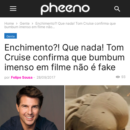
Home
Gente
Enchimento?! Que nada! Tom Cruise confirma que
bumbum imenso em filme não...
Gente
Enchimento?! Que nada! Tom
Cruise confirma que bumbum
imenso em filme não é fake
93
por
Felipe Sousa
-
28/09/2017