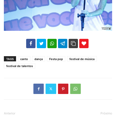
102
35
69
TAGS
canto
dança
Festa pop
festival de música
festival de talentos
Anterior
Próximo