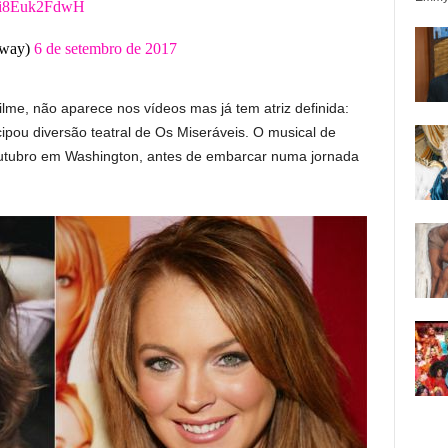
m/i8Euk2FdwH
Bway)
6 de setembro de 2017
lme, não aparece nos vídeos mas já tem atriz definida:
cipou diversão teatral de Os Miseráveis. O musical de
outubro em Washington, antes de embarcar numa jornada