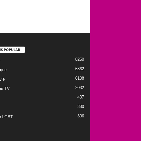
IS POPULAR
8250
e
6362
que
6138
yle
2032
no TV
437
380
306
to LGBT