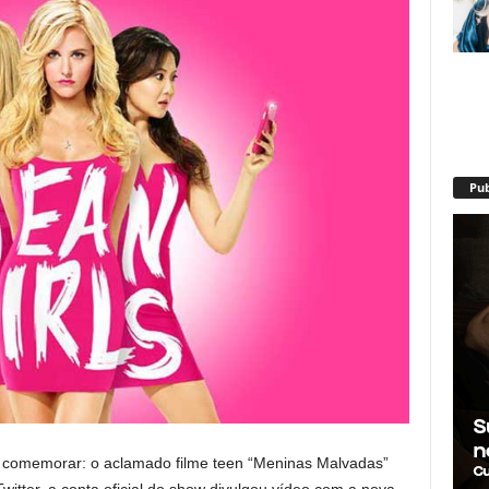
Pub
 comemorar: o aclamado filme teen “Meninas Malvadas”
itter, a conta oficial do show divulgou vídeo com a nova