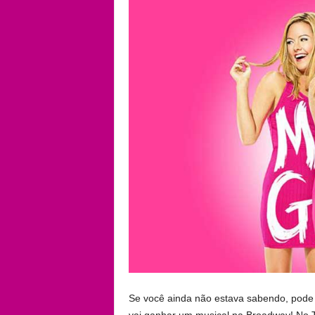
Se você ainda não estava sabendo, pode
vai ganhar um musical na Broadway! No Tw