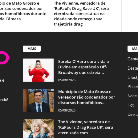
pio de Mato Grosso e
The Vivienne, vencedora de
or são condenados por
‘RuPaul’s Drag Race UK’, será
sos homofóbicos durante
eternizada com estátua na
 da Câmara
cidade onde começou sua
trajetória drag
MAIS
MA
Gent
Eureka O’Hara dará vida a
Divine em espetáculo Off-
Desta
Broadway que estreia...
Lifest
05/08/2026
a e
Phee
Município de Mato Grosso e
Noite
vereador são condenados por
undo!
discursos homofóbicos...
Hot
05/08/2026
Direi
The Vivienne, vencedora de
‘RuPaul’s Drag Race UK’, será
eternizada com...