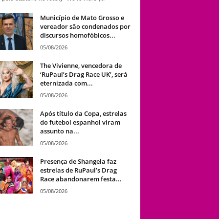
Município de Mato Grosso e
vereador são condenados por
discursos homofóbicos...
05/08/2026
The Vivienne, vencedora de
‘RuPaul’s Drag Race UK’, será
eternizada com...
05/08/2026
Após título da Copa, estrelas
do futebol espanhol viram
assunto na...
05/08/2026
Presença de Shangela faz
estrelas de RuPaul’s Drag
Race abandonarem festa...
05/08/2026