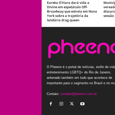
Eureka O’Hara dará vida a
Municí
Divine em espetáculo Off-
veread
Broadway que estreia em Nova
discur
York sobre a trajetória da
sessão
lendária drag queen
O Pheeno é o portal de notícias, estilo de vid
entretenimento LGBTQ+ do Rio de Janeiro,
antenado também em tudo que acontece de
importante para o segmento no Brasil e no m
Contato:
contato@pheeno.com.br