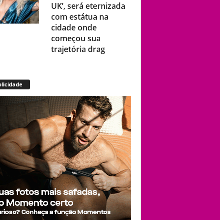
UK’, será eternizada
com estátua na
cidade onde
começou sua
trajetória drag
Após título da Copa,
licidade
estrelas do futebol
espanhol viram
assunto na web por
fotos “românticas”
em iate
Presença de
Shangela faz estrelas
de RuPaul’s Drag
Race abandonarem
festa de aniversário
de Kennedy