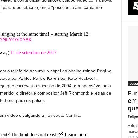
ndo para o espetáculo, onde “pessoas falam, cantam e
:
d singing at the same time! – starting March 12:
com/7NhYOV0A8K
Bway)
11 de setembro de 2017
om a tarefa de assumir o papel da abelha-rainha
Regina
etada por Ashley Park e
Karen
por Kate Rockwell.
Dest
ey
, que escreveu o sucesso de 2004, é responsável pela
Eur
arido, o diretor e compositor Jeff Richmond; e letras de
em 
e Loira para os palcos.
que 
um vídeo divulgando a novidade. Confira:
Felip
A dra
marca
ent? The limit does not exist. 💯 Learn more:
Emmy p