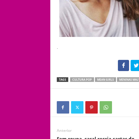
.
102
TAGS
CULTURA POP
MEAN GIRLS
MENINAS MAL
Anterior
Sem roupa, casal recria cartas de