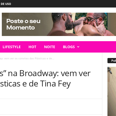
 DE USO
LIFESTYLE
HOT
NOITE
BLOGS
: vem ver os convites das Plásticas e de...
Pub
s” na Broadway: vem ver
sticas e de Tina Fey