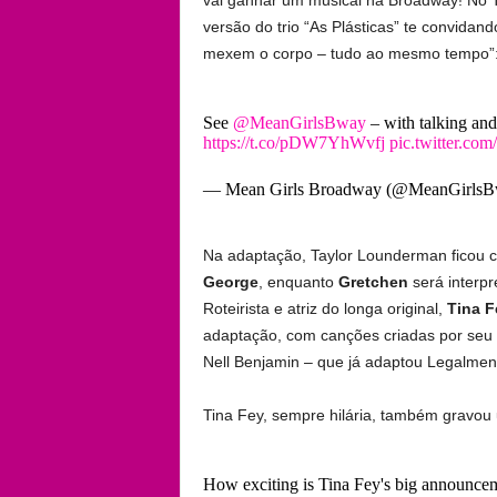
versão do trio “As Plásticas” te convida
mexem o corpo – tudo ao mesmo tempo”
See
@MeanGirlsBway
​ – with talking an
https://t.co/pDW7YhWvfj
pic.twitter.
— Mean Girls Broadway (@MeanGirls
Na adaptação, Taylor Lounderman ficou c
George
, enquanto
Gretchen
será interpr
Roteirista e atriz do longa original,
Tina F
adaptação, com canções criadas por seu m
Nell Benjamin – que já adaptou Legalment
Tina Fey, sempre hilária, também gravou 
How exciting is Tina Fey's big announcem