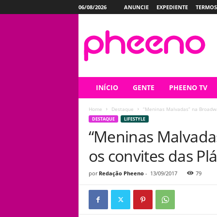
06/08/2026
ANUNCIE
EXPEDIENTE
TERMOS
P
h
e
e
n
o
INÍCIO
GENTE
PHEENO TV
Home
Destaque
“Meninas Malvadas” na Broadway
DESTAQUE
LIFESTYLE
“Meninas Malvada
os convites das Plá
por
Redação Pheeno
-
13/09/2017
79