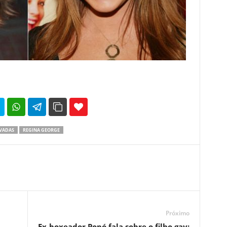
35
69
VADAS
REGINA GEORGE
Próximo
Ex-boxeador Popó fala sobre o filho gay: