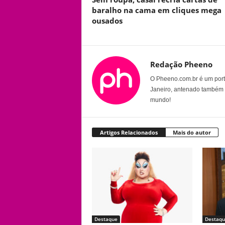
baralho na cama em cliques mega
ousados
Redação Pheeno
O Pheeno.com.br é um porta
Janeiro, antenado também 
mundo!
Artigos Relacionados
Mais do autor
Destaque
Destaqu