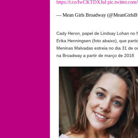
https://t.co/IwCKTDXJuI
pic.twitter.co
— Mean Girls Broadway (@MeanGirls
Cady Heron, papel de Lindsay Lohan no fi
Erika Henningsen (foto abaixo), que parti
Meninas Malvadas estreia no dia 31 de 
na Broadway a partir de março de 2018