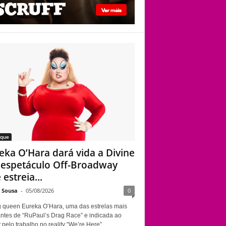
Davenport
Eureka O’Hara dará
vida a Divine em
espetáculo Off-
Broadway que
estreia em Nova
York sobre a
trajetória da lendária
drag queen
aque
eka O’Hara dará vida a Divine
espetáculo Off-Broadway
estreia...
e Sousa
-
05/08/2026
0
g queen Eureka O’Hara, uma das estrelas mais
ntes de “RuPaul’s Drag Race” e indicada ao
elo trabalho no reality “We’re Here”,...