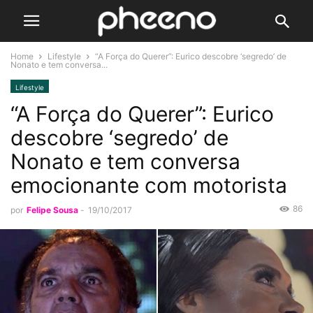
Home
Lifestyle
“A Força do Querer”: Eurico descobre ‘segredo’ de
Nonato e tem conversa...
Lifestyle
“A Força do Querer”: Eurico
descobre ‘segredo’ de
Nonato e tem conversa
emocionante com motorista
86
por
Felipe Sousa
-
19/10/2017