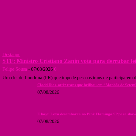
Destaque
STF: Ministro Cristiano Zanin vota para derrubar lei 
Felipe Sousa
-
07/08/2026
0
Uma lei de Londrina (PR) que impede pessoas trans de participarem d
Clodd Dias, atriz trans que brilhou em “Manhãs de Setem
07/08/2026
É hoje! Lexa desembarca no Pink Flamingo SP para show 
07/08/2026