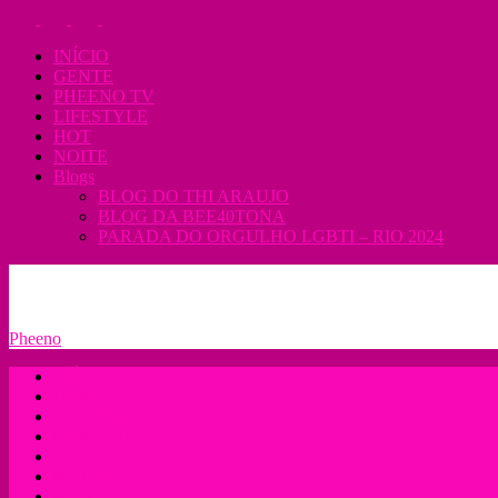
INÍCIO
GENTE
PHEENO TV
LIFESTYLE
HOT
NOITE
Blogs
BLOG DO THI ARAUJO
BLOG DA BEE40TONA
PARADA DO ORGULHO LGBTI – RIO 2024
09/08/2026
ANUNCIE
EXPEDIENTE
TERMOS DE USO
Pheeno
INÍCIO
GENTE
PHEENO TV
LIFESTYLE
HOT
NOITE
Blogs