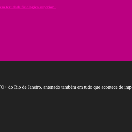
ter idade fisiológica superior...
GBTQ+ do Rio de Janeiro, antenado também em tudo que acontece de imp