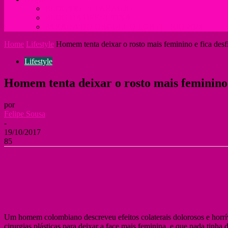
BLOG DO THI ARAUJO
BLOG DA BEE40TONA
PARADA DO ORGULHO LGBTI – RIO 2024
Home
Lifestyle
Homem tenta deixar o rosto mais feminino e fica des
Lifestyle
Homem tenta deixar o rosto mais feminino
por
Felipe Sousa
-
19/10/2017
85
Um homem colombiano descreveu efeitos colaterais dolorosos e horrív
cirurgias plásticas para deixar a face mais feminina, e que nada tinha 