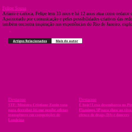
Felipe Sousa
Ariano e carioca, Felipe tem 33 anos e há 12 anos atua como redat
Apaixonado por comunicação e pelas possibilidades criativas das redes
também encontra inspiração nas experiências do Rio de Janeiro, explor
Artigos Relacionados
Mais do autor
Destaque
Destaque
STF: Ministro Cristiano Zanin vota
É hoje! Lexa desembarca no Pi
para derrubar lei que proíbe atletas
Flamingo SP para show ao viv
transgênero em competições de
elenco de drags, DJs e dancers
Londrina