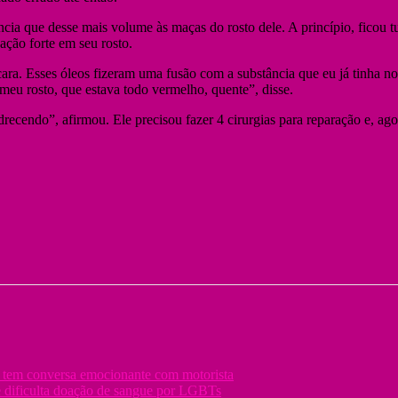
cia que desse mais volume às maças do rosto dele. A princípio, ficou t
ção forte em seu rosto.
cara. Esses óleos fizeram uma fusão com a substância que eu já tinha 
meu rosto, que estava todo vermelho, quente”, disse.
drecendo”, afirmou. Ele precisou fazer 4 cirurgias para reparação e, ago
e tem conversa emocionante com motorista
e dificulta doação de sangue por LGBTs