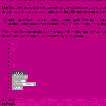
Mas há quatro anos, uma médica sugeriu que ele injetasse uma substân
depois, os produtos usados em ambas as situações provocaram uma rea
“Quando ela realizou o procedimento, injetou alguns óleos na minha 
a ficar dura, começaram a sair granulomas (nódulos inflamatórios) do 
“Meu rosto ficou destruído, podre, saía pus da minha cara, estava apo
mesmo site que denunciou os envolvidos, que fugiram.
102
35
69
TAGS
Cirurgia
homem
procedimento
rosto
Anterior
“A Força do Querer”: Eurico descobre ‘segredo’ de Nonato 
Próximo
Ministro do Supremo Tribunal Federal vota contra norma qu