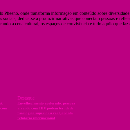
or do Pheeno, onde transforma informação em conteúdo sobre diversi
 sociais, dedica-se a produzir narrativas que conectam pessoas e reflet
ando a cena cultural, os espaços de convivência e tudo aquilo que faz 
Destaque
nk
Envelhecimento acelerado: pessoas
o com
vivendo com HIV podem ter idade
fisiológica superior à real, aponta
relatório internacional