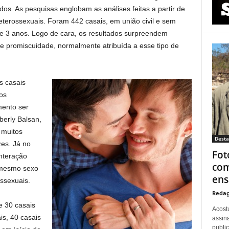
s. As pesquisas englobam as análises feitas a partir de
terossexuais. Foram 442 casais, em união civil e sem
te 3 anos. Logo de cara, os resultados surpreendem
e promiscuidade, normalmente atribuída a esse tipo de
s casais
os
mento ser
berly Balsan,
 muitos
Dest
zes. Já no
Fot
interação
com
 mesmo sexo
ens
ssexuais.
Redaç
 30 casais
Acost
is, 40 casais
assina
publi