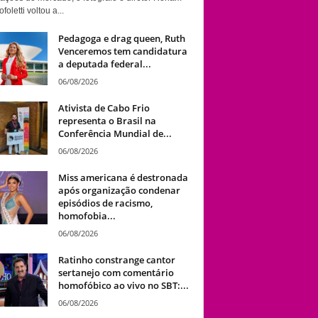
foletti voltou a...
Pedagoga e drag queen, Ruth
Venceremos tem candidatura
a deputada federal...
06/08/2026
Ativista de Cabo Frio
representa o Brasil na
Conferência Mundial de...
06/08/2026
Miss americana é destronada
após organização condenar
episódios de racismo,
homofobia...
06/08/2026
Ratinho constrange cantor
sertanejo com comentário
homofóbico ao vivo no SBT:...
06/08/2026