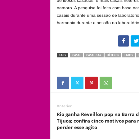
de idosos casados, e mais casais héteros
namoro. A pesquisa foi feita com base na
casais durante uma sessão de laboratóri
harmonia durante a sessão no laboratório
102
TAGS
CASAL
CASAL GAY
HÉTEROS
LGBTS
Anterior
Rio ganha Réveillon pop na Barra 
Tijuca; confira cinco motivos para 
perder esse agito