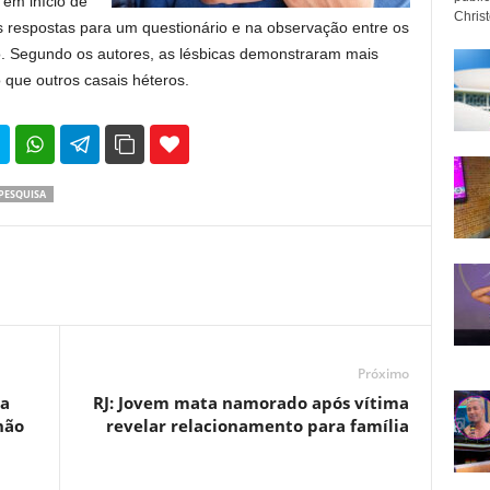
 em início de
Christo
s respostas para um questionário e na observação entre os
o. Segundo os autores, as lésbicas demonstraram mais
 que outros casais héteros.
35
69
PESQUISA
Próximo
da
RJ: Jovem mata namorado após vítima
não
revelar relacionamento para família