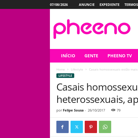
07/08/2026
ANUNCIE
EXPEDIENTE
TERMOS
P
h
e
e
n
o
INÍCIO
GENTE
PHEENO TV
Home
Lifestyle
Casais homossexuais estão mais 
LIFESTYLE
Casais homossexua
heterossexuais, a
por
Felipe Sousa
-
26/10/2017
79