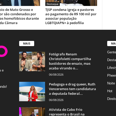
e
Destaque
pio de Mato Grosso e
TJSP condena igreja e pastores
or são condenados por
ao pagamento de R$ 100 mil por
sos homofóbicos durante
associar população
 da Câmara
LGBTQIAPN+ à pedofilia
MAIS
MA
Gent
Fotógrafo Renam
Christofoletti compartilha
Desta
bastidores de ensaio, mas
acaba virando o...
Lifest
a e
06/08/2026
Phee
Noite
Pedagoga e drag queen, Ruth
undo!
Venceremos tem candidatura
Hot
a deputada federal...
Direi
06/08/2026
Ativista de Cabo Frio
representa o Brasil na