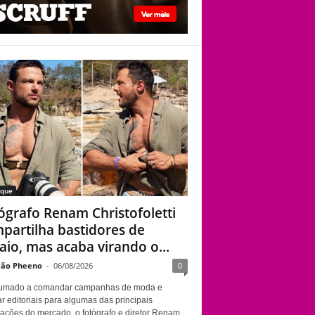
viado”
Fotógrafo Renam
Christofoletti
compartilha
bastidores de ensaio,
mas acaba virando o
centro das atenções
aque
ógrafo Renam Christofoletti
partilha bastidores de
aio, mas acaba virando o...
ão Pheeno
-
06/08/2026
0
umado a comandar campanhas de moda e
r editoriais para algumas das principais
cações do mercado, o fotógrafo e diretor Renam