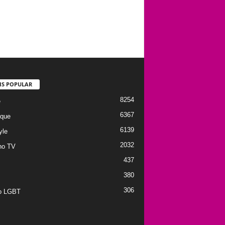
IS POPULAR
8254
e
6367
que
6139
yle
2032
no TV
437
380
306
to LGBT