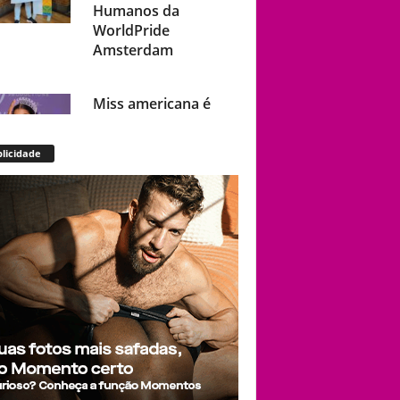
Humanos da
WorldPride
Amsterdam
Miss americana é
destronada após
organização
licidade
condenar episódios
de racismo,
homofobia e
transfobia: “Não
toleramos”
Ratinho constrange
cantor sertanejo
com comentário
homofóbico ao vivo
no SBT: “Você está
com uma cara de