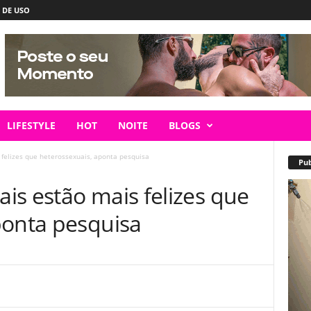
 DE USO
LIFESTYLE
HOT
NOITE
BLOGS
felizes que heterossexuais, aponta pesquisa
Pub
is estão mais felizes que
ponta pesquisa