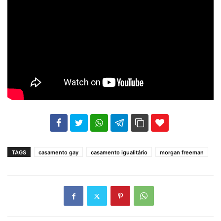
102
35
69
TAGS
casamento gay
casamento igualitário
morgan freeman