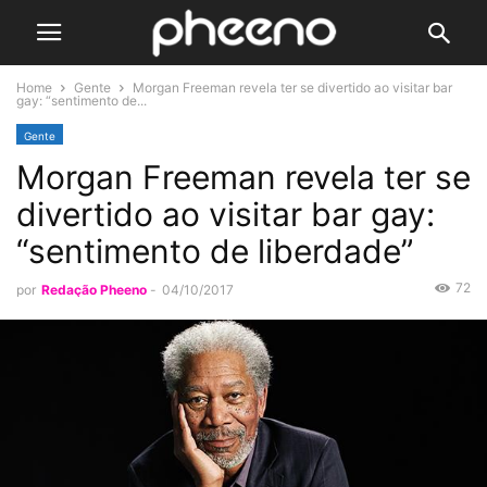
Home
Gente
Morgan Freeman revela ter se divertido ao visitar bar
gay: “sentimento de...
Gente
Morgan Freeman revela ter se
divertido ao visitar bar gay:
“sentimento de liberdade”
72
por
Redação Pheeno
-
04/10/2017