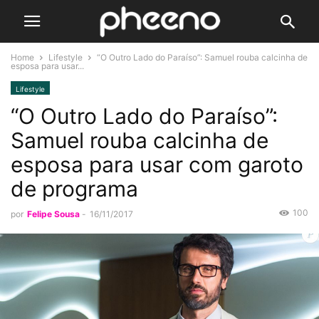
Home
Lifestyle
“O Outro Lado do Paraíso”: Samuel rouba calcinha de
esposa para usar...
Lifestyle
“O Outro Lado do Paraíso”:
Samuel rouba calcinha de
esposa para usar com garoto
de programa
100
por
Felipe Sousa
-
16/11/2017