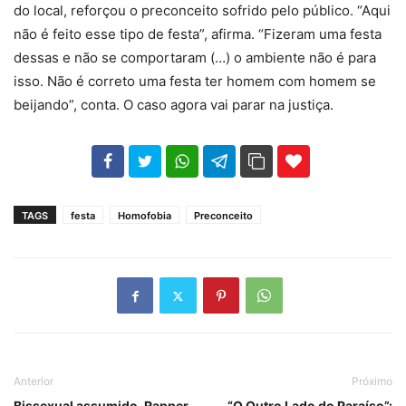
do local, reforçou o preconceito sofrido pelo público. “Aqui
não é feito esse tipo de festa”, afirma. “Fizeram uma festa
dessas e não se comportaram (…) o ambiente não é para
isso. Não é correto uma festa ter homem com homem se
beijando”, conta. O caso agora vai parar na justiça.
102
35
69
TAGS
festa
Homofobia
Preconceito
Anterior
Próximo
Bissexual assumido, Rapper
“O Outro Lado do Paraíso”: