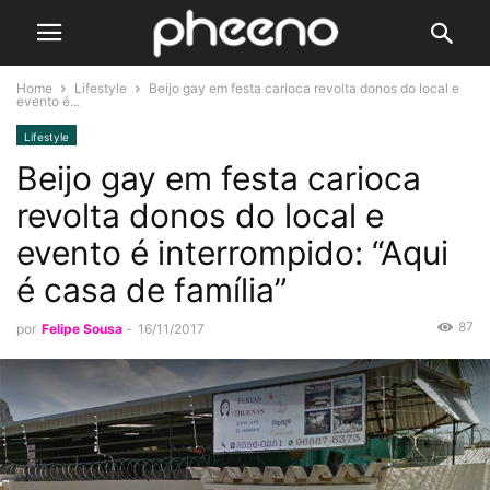
Home
Lifestyle
Beijo gay em festa carioca revolta donos do local e
evento é...
Lifestyle
Beijo gay em festa carioca
revolta donos do local e
evento é interrompido: “Aqui
é casa de família”
87
por
Felipe Sousa
-
16/11/2017