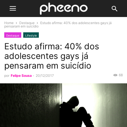
Home
Destaque
Estudo afirma: 40% dos adolescentes gays já
pensaram em suicídio
Destaque
Lifestyle
Estudo afirma: 40% dos
adolescentes gays já
pensaram em suicídio
68
por
Felipe Sousa
-
20/12/2017