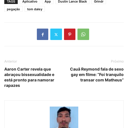
TAGS
Aplicativo
App
Dustin Lance Black
Grindr
pegação
tom daley
Anterior
Próximo
Aaron Carter revela que
Cauã Reymond fala de sexo
abraçou bissexualidade e
gay em filme: “Foi tranquilo
está pronto para namorar
transar com Matheus”
rapazes