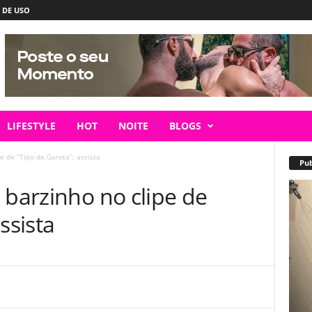
 DE USO
LIFESTYLE
HOT
NOITE
BLOGS
e de “Tipo de Garota”; assista
Pub
 barzinho no clipe de
ssista