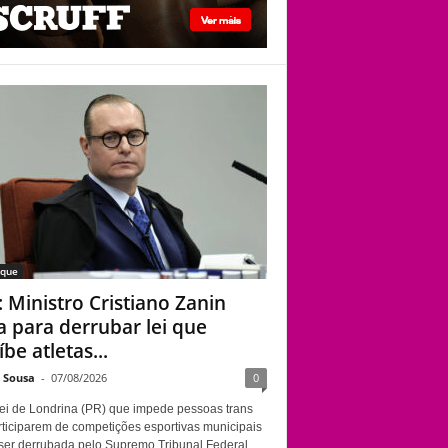
STF: Ministro
Cristiano Zanin vota
para derrubar lei que
proíbe atletas
transgênero em
competições de
Londrina
aque
: Ministro Cristiano Zanin
a para derrubar lei que
be atletas...
e Sousa
-
07/08/2026
0
ei de Londrina (PR) que impede pessoas trans
rticiparem de competições esportivas municipais
ser derrubada pelo Supremo Tribunal Federal