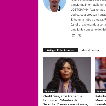
transforma informação em 
LGBTQIAPN+. Apaixonado por
dedica-se a produzir narra
Entre uma notícia e outra,
Janeiro, explorando a cena 
uma fonte constante de his
Artigos Relacionados
Mais do autor
Destaque
Destaqu
Clodd Dias, atriz trans que
Ratinh
brilhou em “Manhãs de
Ministé
Setembro”, morre aos 49 anos;
homofob