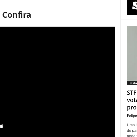
Confira
Dest
STF
vot
proí
Felip
Uma l
de pa
pode 