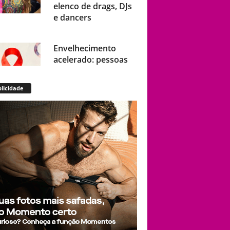
elenco de drags, DJs
e dancers
Envelhecimento
acelerado: pessoas
vivendo com HIV
podem ter idade
licidade
fisiológica superior à
real, aponta relatório
internacional
Gay de 62 anos
relembra quando,
aos 15, foi garoto de
programa por
quatro meses sem
saber: “Idiotice da
minha parte”