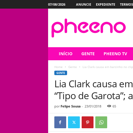
07/08/2026
ANUNCIE
EXPEDIENTE
TERMOS
P
h
e
e
n
o
INÍCIO
GENTE
PHEENO TV
Home
Gente
Lia Clark causa em barzinho no clip
GENTE
Lia Clark causa em
“Tipo de Garota”; a
por
Felipe Sousa
-
23/01/2018
65