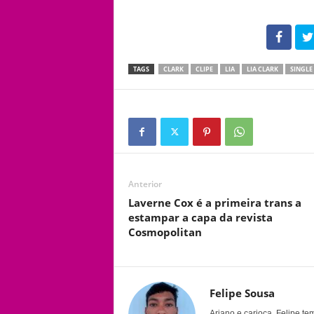
102
TAGS
CLARK
CLIPE
LIA
LIA CLARK
SINGLE
Anterior
Laverne Cox é a primeira trans a
estampar a capa da revista
Cosmopolitan
Felipe Sousa
Ariano e carioca, Felipe t