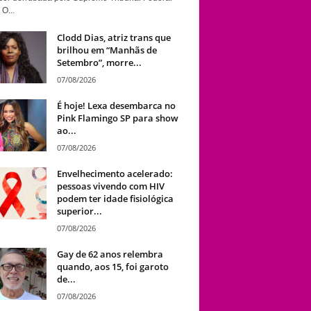
 O...
Clodd Dias, atriz trans que
brilhou em “Manhãs de
Setembro”, morre...
07/08/2026
É hoje! Lexa desembarca no
Pink Flamingo SP para show
ao...
07/08/2026
Envelhecimento acelerado:
pessoas vivendo com HIV
podem ter idade fisiológica
superior...
07/08/2026
Gay de 62 anos relembra
quando, aos 15, foi garoto
de...
07/08/2026