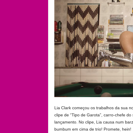
Lia Clark começou os trabalhos da sua nov
clipe de “Tipo de Garota”, carro-chefe d
lançamento. No clipe, Lia causa num bar
bumbum em cima de trio! Promete, hein!