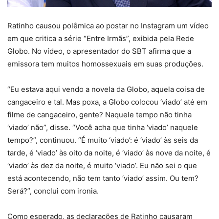
Ratinho causou polêmica ao postar no Instagram um vídeo
em que critica a série “Entre Irmãs”, exibida pela Rede
Globo. No vídeo, o apresentador do SBT afirma que a
emissora tem muitos homossexuais em suas produções.
“Eu estava aqui vendo a novela da Globo, aquela coisa de
cangaceiro e tal. Mas poxa, a Globo colocou ‘viado’ até em
filme de cangaceiro, gente? Naquele tempo não tinha
‘viado’ não”, disse. “Você acha que tinha ‘viado’ naquele
tempo?”, continuou. “É muito ‘viado’: é ‘viado’ às seis da
tarde, é ‘viado’ às oito da noite, é ‘viado’ às nove da noite, é
‘viado’ às dez da noite, é muito ‘viado’. Eu não sei o que
está acontecendo, não tem tanto ‘viado’ assim. Ou tem?
Será?”, conclui com ironia.
Como esperado, as declarações de Ratinho causaram