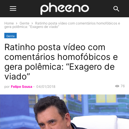
Home
Gente
Ratinho posta vídeo com comentários homofóbicos e
gera polêmica: “Exagero de viado”
Gente
Ratinho posta vídeo com
comentários homofóbicos e
gera polêmica: “Exagero de
viado”
76
por
Felipe Sousa
-
04/01/2018