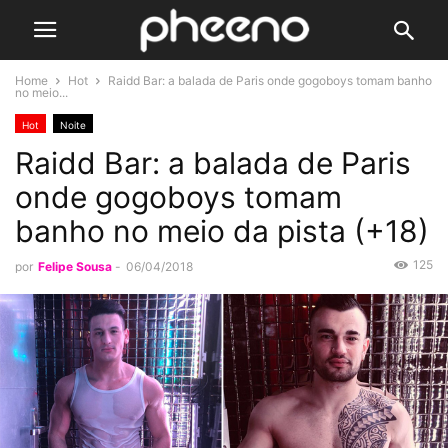
Home
Hot
Raidd Bar: a balada de Paris onde gogoboys tomam banho
no meio...
Hot
Noite
Raidd Bar: a balada de Paris
onde gogoboys tomam
banho no meio da pista (+18)
125
por
Felipe Sousa
-
06/04/2018