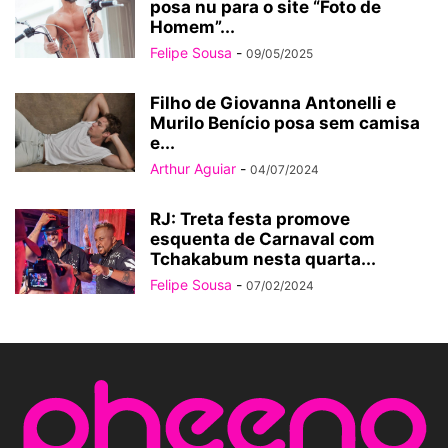
posa nu para o site “Foto de
Homem”...
Felipe Sousa
-
09/05/2025
Filho de Giovanna Antonelli e
Murilo Benício posa sem camisa
e...
Arthur Aguiar
-
04/07/2024
RJ: Treta festa promove
esquenta de Carnaval com
Tchakabum nesta quarta...
Felipe Sousa
-
07/02/2024