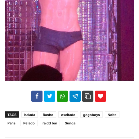
102
35
69
TAGS
balada
Banho
excitado
gogoboys
Noite
Paris
Pelado
raidd bar
Sunga