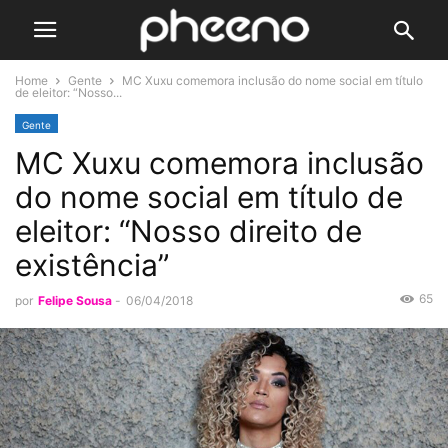
Home
Gente
MC Xuxu comemora inclusão do nome social em título
de eleitor: “Nosso...
Gente
MC Xuxu comemora inclusão
do nome social em título de
eleitor: “Nosso direito de
existência”
65
por
Felipe Sousa
-
06/04/2018