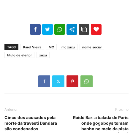
102
35
69
TAGS
Karol Vieira
MC
mc xuxu
nome social
título de eleitor
xuxu
Anterior
Próximo
Cinco dos acusados pela
Raidd Bar: a balada de Paris
morte da travesti Dandara
onde gogoboys tomam
são condenados
banho no meio da pista