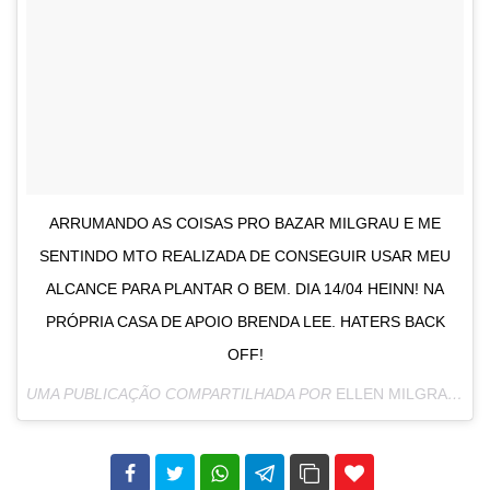
ARRUMANDO AS COISAS PRO BAZAR MILGRAU E ME
SENTINDO MTO REALIZADA DE CONSEGUIR USAR MEU
ALCANCE PARA PLANTAR O BEM. DIA 14/04 HEINN! NA
PRÓPRIA CASA DE APOIO BRENDA LEE. HATERS BACK
OFF!
UMA PUBLICAÇÃO COMPARTILHADA POR
ELLEN MILGRAU
(@E
102
35
69