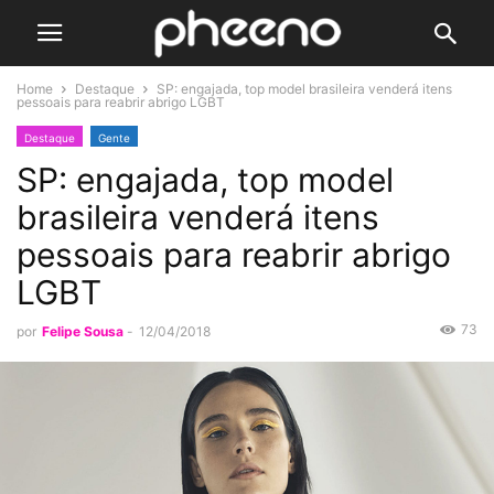
Home
Destaque
SP: engajada, top model brasileira venderá itens
pessoais para reabrir abrigo LGBT
Destaque
Gente
SP: engajada, top model
brasileira venderá itens
pessoais para reabrir abrigo
LGBT
73
por
Felipe Sousa
-
12/04/2018