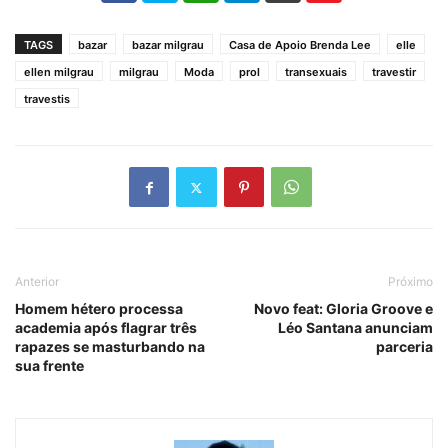
TAGS
bazar
bazar milgrau
Casa de Apoio Brenda Lee
elle
ellen milgrau
milgrau
Moda
prol
transexuais
travestir
travestis
Anterior
Próximo
Homem hétero processa
Novo feat: Gloria Groove e
academia após flagrar três
Léo Santana anunciam
rapazes se masturbando na
parceria
sua frente