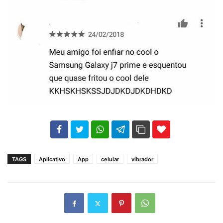
102
35
69
TAGS
Aplicativo
App
celular
vibrador