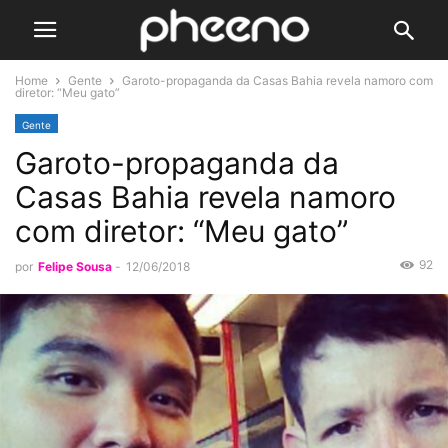
Home
Gente
Garoto-propaganda da Casas Bahia revela namoro com
diretor: “Meu gato”
Gente
Garoto-propaganda da
Casas Bahia revela namoro
com diretor: “Meu gato”
92
por
Felipe Sousa
-
12/06/2018