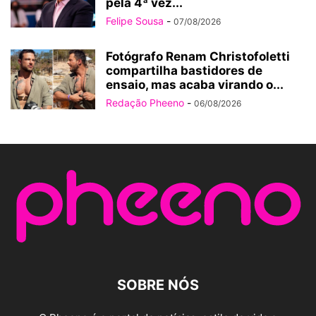
pela 4ª vez...
Felipe Sousa
-
07/08/2026
Fotógrafo Renam Christofoletti
compartilha bastidores de
ensaio, mas acaba virando o...
Redação Pheeno
-
06/08/2026
SOBRE NÓS