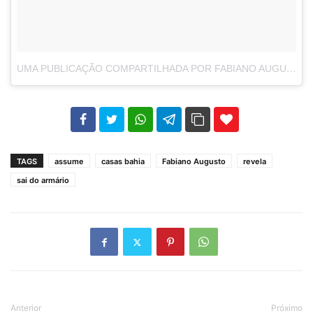
UMA PUBLICAÇÃO COMPARTILHADA POR FABIANO AUGUSTO (@FABIANOAUGUSTOPINTO)
102
35
69
TAGS
assume
casas bahia
Fabiano Augusto
revela
sai do armário
Anterior
Próximo